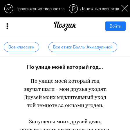
Продвижение творчества
Денежные вознагражден
Войти
Все классики
Все стихи Беллы Ахмадулиной
По улице моей который год...
По улице моей который год
звучат шаги - мои друзья уходят.
Друзей моих медлительный уход
той темноте за окнами угоден.
Запущены моих друзей дела,