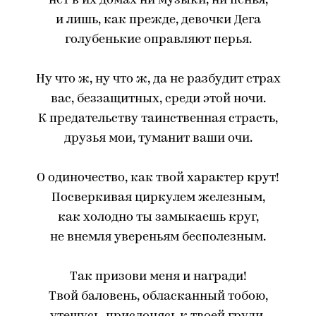
нет в их домах ни музыки, ни пенья,
и лишь, как прежде, девочки Дега
голубенькие оправляют перья.
Ну что ж, ну что ж, да не разбудит страх
вас, беззащитных, среди этой ночи.
К предательству таинственная страсть,
друзья мои, туманит ваши очи.
О одиночество, как твой характер крут!
Посверкивая циркулем железным,
как холодно ты замыкаешь круг,
не внемля увереньям бесполезным.
Так призови меня и награди!
Твой баловень, обласканный тобою,