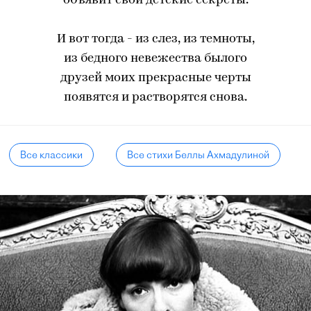
объявит свои детские секреты.
И вот тогда - из слез, из темноты,
из бедного невежества былого
друзей моих прекрасные черты
появятся и растворятся снова.
Все классики
Все стихи Беллы Ахмадулиной