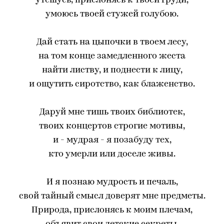
утешусь, прислонясь к твоей груди,
умоюсь твоей стужей голубою.
Дай стать на цыпочки в твоем лесу,
на том конце замедленного жеста
найти листву, и поднести к лицу,
и ощутить сиротство, как блаженство.
Даруй мне тишь твоих библиотек,
твоих концертов строгие мотивы,
и - мудрая - я позабуду тех,
кто умерли или доселе живы.
И я познаю мудрость и печаль,
свой тайный смысл доверят мне предметы.
Природа, прислонясь к моим плечам,