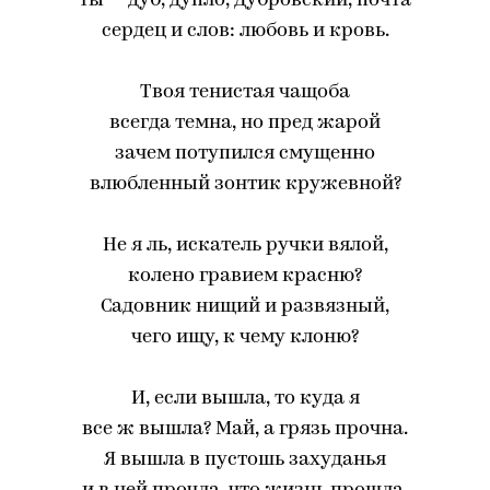
ты — дуб, дупло, Дубровский, почта
сердец и слов: любовь и кровь.
Твоя тенистая чащоба
всегда темна, но пред жарой
зачем потупился смущенно
влюбленный зонтик кружевной?
Не я ль, искатель ручки вялой,
колено гравием красню?
Садовник нищий и развязный,
чего ищу, к чему клоню?
И, если вышла, то куда я
все ж вышла? Май, а грязь прочна.
Я вышла в пустошь захуданья