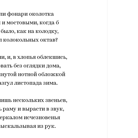
кли фонари околотка
 и мостовыми, когда б
 было, как на колодку,
л колокольных октав?
и, и, в хлопья облекшись,
вать без оглядки дома,
пнутой нотной обложкой
азгул листопада зима.
лишь нескольких звеньев,
 раму и вырасти в звук,
зеркалом исчезновенья
выскальзывая из рук.