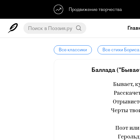
Продвижение творчества
Глав
Все классики
Все стихи Бориса
Баллада ("Бывает
Бывает, к
Расскачет
Отрывисто
Черты твои
Поэт или
Герольд