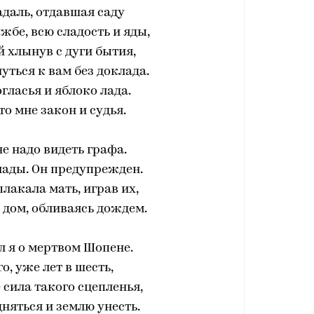
даль, отдавшая саду
ужбе, всю сладость и яды,
 хлынув с дуги бытия,
ться к вам без доклада.
огласья и яблоко лада.
то мне закон и судья.
не надо видеть графа.
лады. Он предупрежден.
плакала мать, играв их,
 дом, обливаясь дождем.
л я о мертвом Шопене.
го, уже лет в шесть,
сила такого сцепленья,
няться и землю унесть.