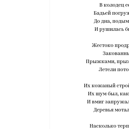
В колодец е
Бадьей погруж
До дна, подым
И рушилась б
Жестоко продр
Закованны
Прыжками, прыж
Летели пото
Их кожаный строй 
Их шум был, как
И вмиг запружа
Деревья мотал
Насколько терп