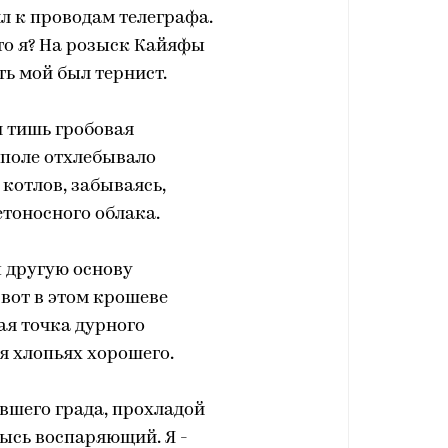
 к проводам телеграфа.
то я? На розыск Кайяфы
ть мой был тернист.
 тишь гробовая
 поле отхлебывало
котлов, забываясь,
тоносного облака.
 другую основу
 вот в этом крошеве
ная точка дурного
я хлопьях хорошего.
авшего града, прохладой
ысь воспаряющий. Я -