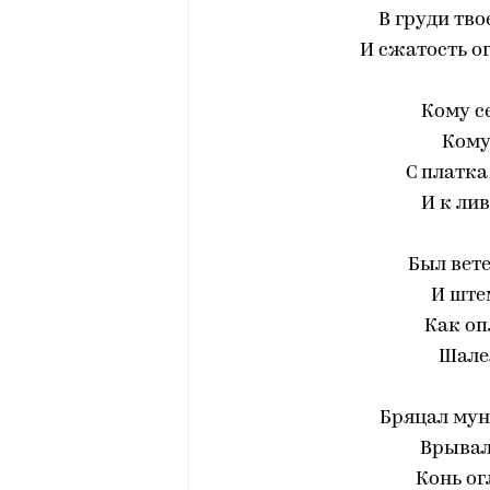
В груди тво
И сжатость ог
Кому с
Кому
С платка
И к ли
Был вете
И ште
Как оп
Шалея
Бряцал му
Врывала
Конь о