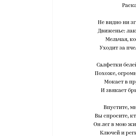
Раск
Не видно ни зг
Движенье: лак
Мельчая, ко
Уходит за пче
Салфетки беле
Похоже, огромн
Мокает в пр
И звякает бр
Bпустите, м
Bы спросите, кт
Он лег в мою ж
Ключей и рег