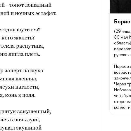
ей - топот лошадный
ней и ночных эстафет.
Борис
егодня шутится?
(29 янва
30 мая 
 кого жалеть?
область)
 текла распутица,
перевод
вню липла плеть.
русских 
Первые 
р заперт наглухо
возрасте
закончи
мпеля влеплял,
Через т
леухи наглости,
Нобелев
, конь в поля.
чего был
стороны 
коллег и
ндштук закушенный,
сь в ночь лука,
глушал заушиной