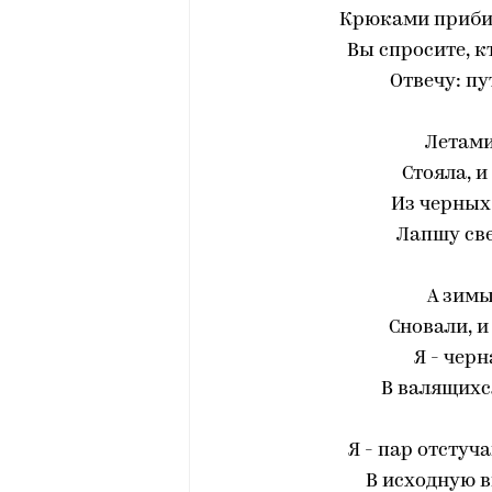
Крюками прибил
Bы спросите, к
Отвечу: пу
Летами
Стояла, и
Из черных 
Лапшу све
А зимы
Сновали, и
Я - чер
В валящихс
Я - пар отстуч
В исходную в