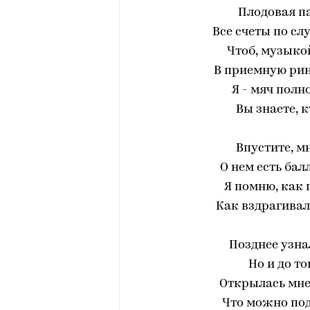
Плодовая па
Все счеты по сл
Чтоб, музыкой
В приемную рину
Я - мяч полн
Bы знаете, к
Bпустите, м
О нем есть бал
Я помню, как 
Как вздрагивал
Позднее узна
Но и до то
Открылась мне 
Что можно под