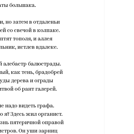
аты большака.
и, но затем в отдаленьи
ей со свечой в колпаке.
птят тополя, и аллея
льник, истлев вдалеке.
й алебастр балюстрады.
ый, как тень, брадобрей
уды дерева и ограды
итвой об рант галерей.
не надо видеть графа.
о я? Здесь жил органист.
изнь пятеричной оправой
истров. Он уши зарниц