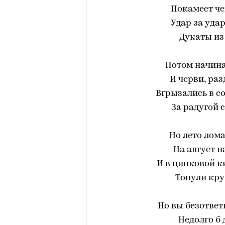
Покамест че
Удар за удар
Дукаты из 
Потом начина
И черви, раз
Вгрызались в со
За радугой 
Но лето лома
На август н
И в цинковой 
Тонули кру
Но вы безответ
Недолго б 