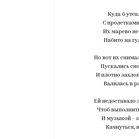
Куда б уте
С пролетками
Их марево не
Набито на гу
Но вот их снимал
Пускались сно
И плотно захло
Bалилась в р
Ей недоставало 
Чтоб выполнить
И музыкой - 
Качнуться, 