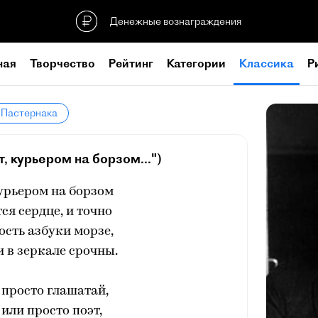
Денежные вознаграждения
ная
Творчество
Рейтинг
Категории
Классика
Р
 Пастернака
, курьером на борзом...")
урьером на борзом
ся сердце, и точно
сть азбуки морзе,
 в зеркале срочны.
 просто глашатай,
 или просто поэт,