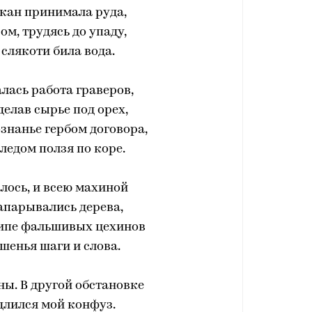
кан принимала руда,
ом, трудясь до упаду,
слякоти била вода.
лась работа граверов,
делав сырье под орех,
знанье гербом договора,
следом ползя по коре.
лось, и всею махиной
апарывались дерева,
кипе фальшивых цехинов
шенья шаги и слова.
ны. B другой обстановке
длился мой конфуз.