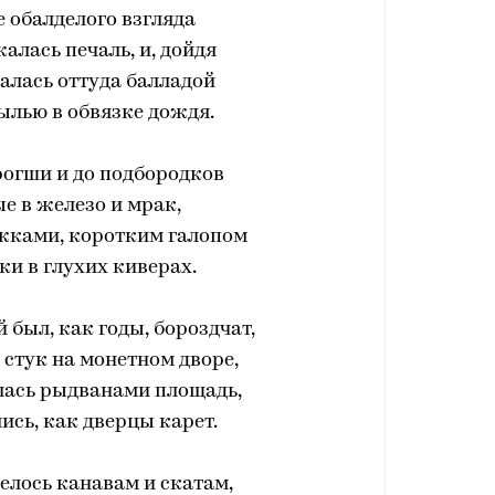
е обалделого взгляда
алась печаль, и, дойдя
алась оттуда балладой
ылью в обвязке дождя.
огши и до подбородков
е в железо и мрак,
ками, коротким галопом
ки в глухих киверах.
был, как годы, бороздчат,
 стук на монетном дворе,
лась рыдванами площадь,
ись, как дверцы карет.
елось канавам и скатам,