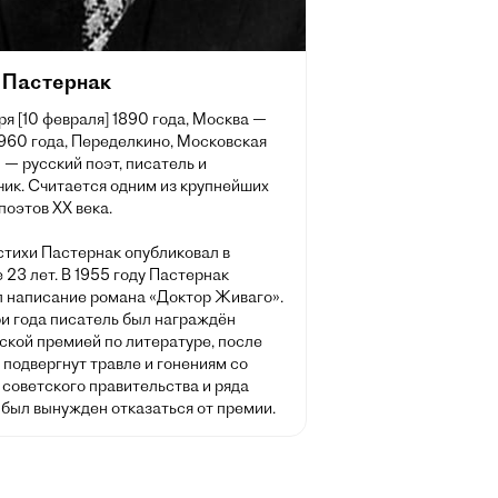
 Пастернак
ря [10 февраля] 1890 года, Москва —
1960 года, Переделкино, Московская
 — русский поэт, писатель и
чик. Считается одним из крупнейших
поэтов XX века.
стихи Пастернак опубликовал в
 23 лет. В 1955 году Пастернак
л написание романа «Доктор Живаго».
ри года писатель был награждён
ской премией по литературе, после
 подвергнут травле и гонениям со
советского правительства и ряда
 был вынужден отказаться от премии.