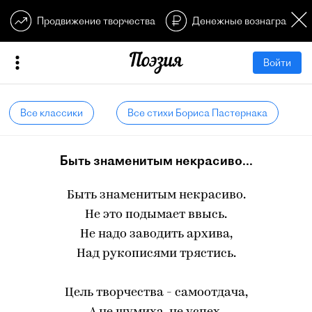
Продвижение творчества
Денежные вознагражден
Войти
Все классики
Все стихи Бориса Пастернака
Быть знаменитым некрасиво...
Быть знаменитым некрасиво.
Не это подымает ввысь.
Не надо заводить архива,
Над рукописями трястись.
Цель творчества - самоотдача,