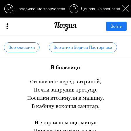
Продвижение творчества
Денежные вознагражден
Войти
Все классики
Все стихи Бориса Пастернака
В больнице
Стояли как перед витриной,
Почти запрудив тротуар.
Носилки втолкнули в машину.
В кабину вскочил санитар.
И скорая помощь, минуя