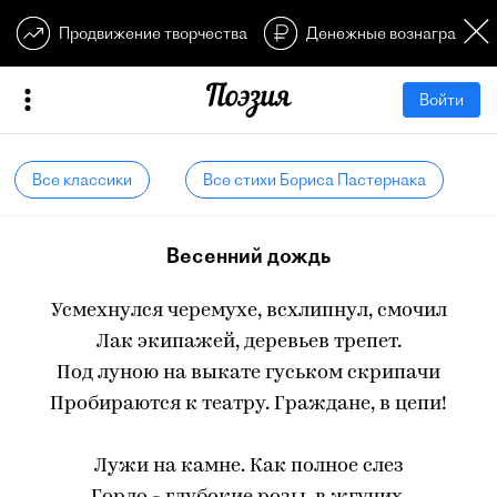
Продвижение творчества
Денежные вознагражден
Войти
Все классики
Все стихи Бориса Пастернака
Весенний дождь
Усмехнулся черемухе, всхлипнул, смочил
Лак экипажей, деревьев трепет.
Под луною на выкате гуськом скрипачи
Пробираются к театру. Граждане, в цепи!
Лужи на камне. Как полное слез