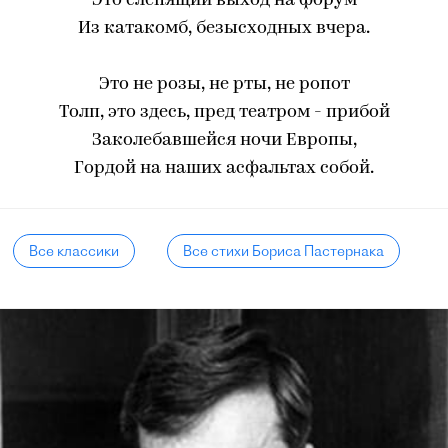
Это слепящий выход на форум
Из катакомб, безысходных вчера.
Это не розы, не рты, не ропот
Толп, это здесь, пред театром - прибой
Заколебавшейся ночи Европы,
Гордой на наших асфальтах собой.
Все классики
Все стихи Бориса Пастернака