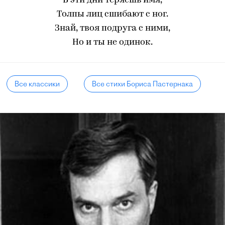
В эти дни теряешь имя,
Толпы лиц сшибают с ног.
Знай, твоя подруга с ними,
Но и ты не одинок.
Все классики
Все стихи Бориса Пастернака