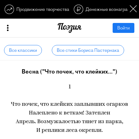
Продвижение творчества
Денежные вознагражден
Войти
Все классики
Все стихи Бориса Пастернака
Весна ("Что почек, что клейких...")
1
Что почек, что клейких заплывших огарков
Налеплено к веткам! Затеплен
Апрель. Возмужалостью тянет из парка,
И реплики леса окрепли.