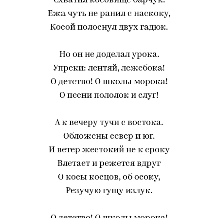
Схватил косовище барчук.
Ежа чуть не ранил с наскоку,
Косой полоснул двух гадюк.
Но он не доделал урока.
Упреки: лентяй, лежебока!
О детство! О школы морока!
О песни пололок и слуг!
А к вечеру тучи с востока.
Обложены север и юг.
И ветер жестокий не к сроку
Влетает и режется вдруг
О косы косцов, об осоку,
Резучую гущу излук.