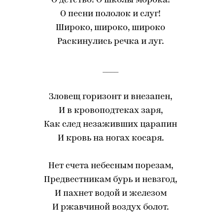
О детство! О школы морока!
О песни пололок и слуг!
Широко, широко, широко
Раскинулись речка и луг.
____
Зловещ горизонт и внезапен,
И в кровоподтеках заря,
Как след незаживших царапин
И кровь на ногах косаря.
Нет счета небесным порезам,
Предвестникам бурь и невзгод,
И пахнет водой и железом
И ржавчиной воздух болот.