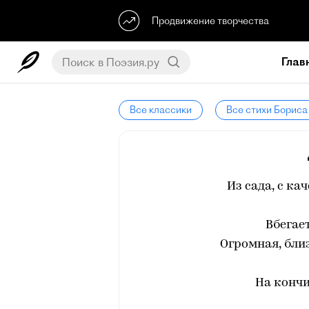
Продвижение творчества
Глав
Все классики
Все стихи Бориса
Из сада, с ка
Вбегае
Огромная, близ
На кончи