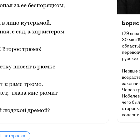
ропал за ее беспорядком,
Борис
 в лицо кутерьмой.
ная, с сад, а характером
(29 янва
30 мая 
область)
! Второе трюмо!
перевод
русских 
ветку вносят в рюмке
Первые 
возрасте
закончи
т к раме трюмо.
Через т
дает,- глаза мне рюмит
Нобелев
чего был
стороны 
 людской дремой?
коллег и
 Пастернака