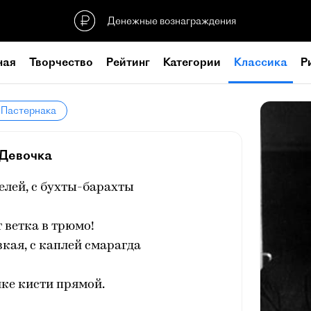
Денежные вознаграждения
ная
Творчество
Рейтинг
Категории
Классика
Р
 Пастернака
Девочка
челей, с бухты-барахты
т ветка в трюмо!
кая, с каплей смарагда
ке кисти прямой.