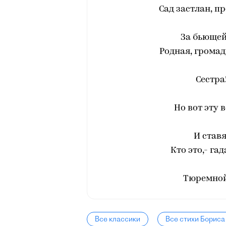
Сад застлан, п
За бьющей
Родная, громад
Сестра
Но вот эту 
И ставя
Кто это,- га
Тюремной
Все классики
Все стихи Бориса