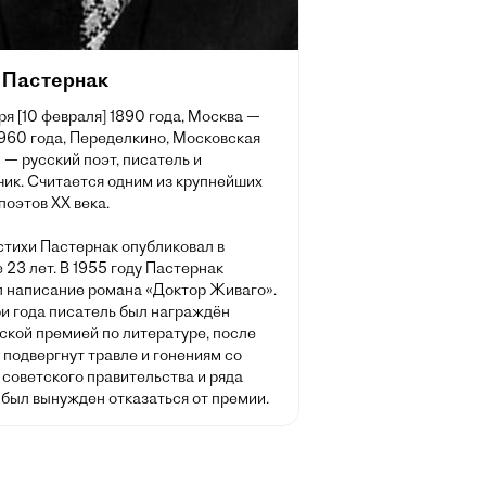
 Пастернак
ря [10 февраля] 1890 года, Москва —
1960 года, Переделкино, Московская
 — русский поэт, писатель и
чик. Считается одним из крупнейших
поэтов XX века.
стихи Пастернак опубликовал в
 23 лет. В 1955 году Пастернак
л написание романа «Доктор Живаго».
ри года писатель был награждён
ской премией по литературе, после
 подвергнут травле и гонениям со
советского правительства и ряда
 был вынужден отказаться от премии.