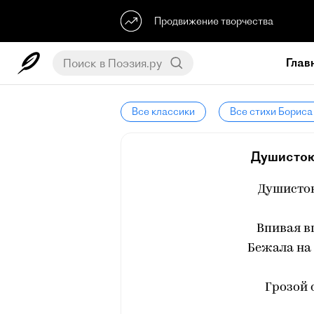
Продвижение творчества
Глав
Все классики
Все стихи Бориса
Душистою
Душисто
Впивая в
Бежала на
Грозой 