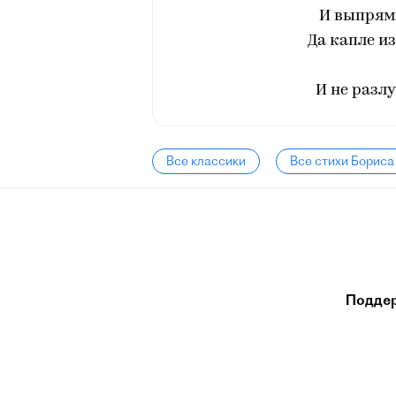
И выпрями
Да капле и
И не разлу
Все классики
Все стихи Бориса
Подде