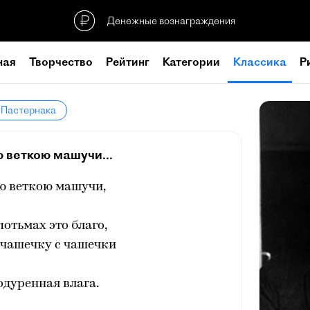
Денежные вознаграждения
ная
Творчество
Рейтинг
Категории
Классика
Р
 Пастернака
 веткою машучи...
ю веткою машучи,
потьмах это благо,
 чашечку с чашечки
одуренная влага.