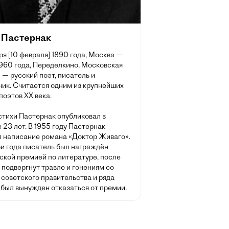
 Пастернак
ря [10 февраля] 1890 года, Москва —
1960 года, Переделкино, Московская
 — русский поэт, писатель и
чик. Считается одним из крупнейших
поэтов XX века.
стихи Пастернак опубликовал в
 23 лет. В 1955 году Пастернак
л написание романа «Доктор Живаго».
ри года писатель был награждён
ской премией по литературе, после
 подвергнут травле и гонениям со
советского правительства и ряда
 был вынужден отказаться от премии.