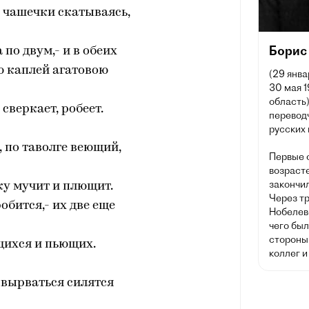
 чашечки скатываясь,
Борис
 по двум,- и в обеих
 каплей агатовою
(29 янва
30 мая 
область)
 сверкает, робеет.
перевод
русских 
, по таволге веющий,
Первые 
возрасте
закончи
ку мучит и плющит.
Через т
робится,- их две еще
Нобелев
чего был
стороны 
ихся и пьющих.
коллег и
 вырваться силятся