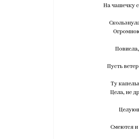
На чашечку с
Скользнула
Огромною
Повисла,
Пусть ветер
Ту капель
Цела, не д
Целующ
Смеются и