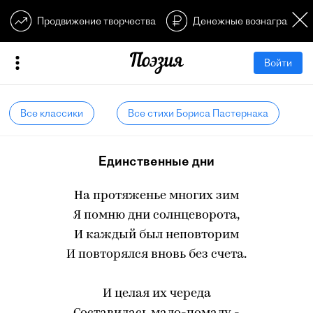
Продвижение творчества
Денежные вознагражден
Войти
Все классики
Все стихи Бориса Пастернака
Единственные дни
На протяженье многих зим
Я помню дни солнцеворота,
И каждый был неповторим
И повторялся вновь без счета.
И целая их череда