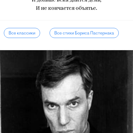
И дольше века длится день,
И не кончается объятье.
Все классики
Все стихи Бориса Пастернака