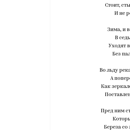
Стоит, ст
И не 
Зима, и 
В сед
Уходят в
Без па
Во льду рек
А попер
Как зеркал
Поставлен
Пред ним ст
Которы
Береза со