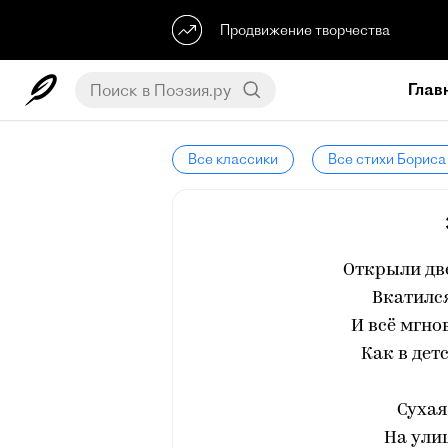
Продвижение творчества
Глав
Все классики
Все стихи Бориса
Открыли две
Вкатился
И всё мгно
Как в детс
Сухая
На улиц