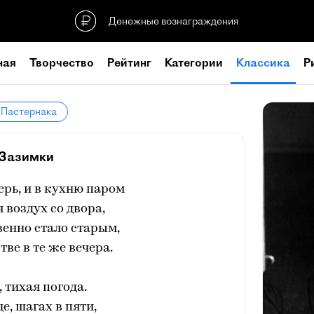
Денежные вознаграждения
ная
Творчество
Рейтинг
Категории
Классика
Р
 Пастернака
Зазимки
рь, и в кухню паром
 воздух со двора,
венно стало старым,
тве в те же вечера.
, тихая погода.
е, шагах в пяти,