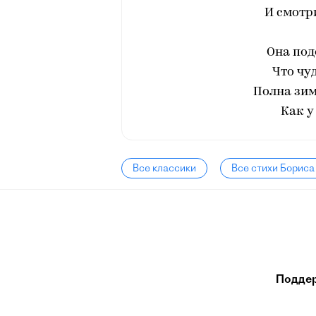
И смотри
Она под
Что чу
Полна зим
Как у
Все классики
Все стихи Бориса
Подде