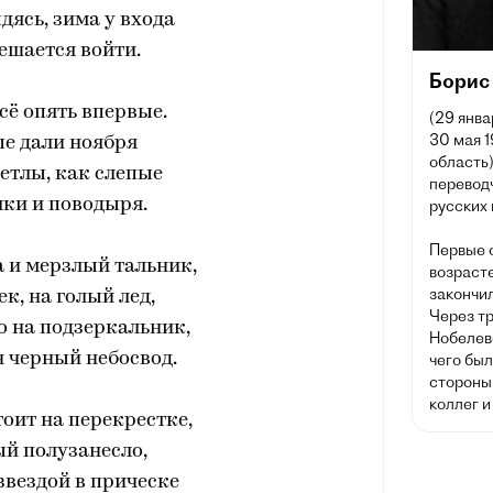
ыдясь, зима у входа
решается войти.
Борис
всё опять впервые.
(29 янва
30 мая 
ые дали ноября
область)
етлы, как слепые
перевод
лки и поводыря.
русских 
Первые 
а и мерзлый тальник,
возрасте
закончи
ек, на голый лед,
Через т
о на подзеркальник,
Нобелев
 черный небосвод.
чего был
стороны 
коллег и
оит на перекрестке,
й полузанесло,
 звездой в прическе