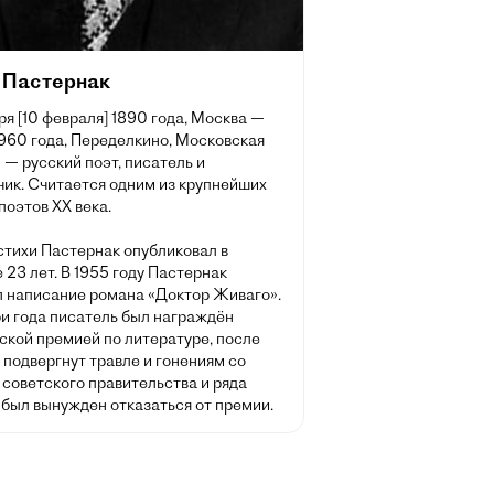
 Пастернак
ря [10 февраля] 1890 года, Москва —
1960 года, Переделкино, Московская
 — русский поэт, писатель и
чик. Считается одним из крупнейших
поэтов XX века.
стихи Пастернак опубликовал в
 23 лет. В 1955 году Пастернак
л написание романа «Доктор Живаго».
ри года писатель был награждён
ской премией по литературе, после
 подвергнут травле и гонениям со
советского правительства и ряда
 был вынужден отказаться от премии.