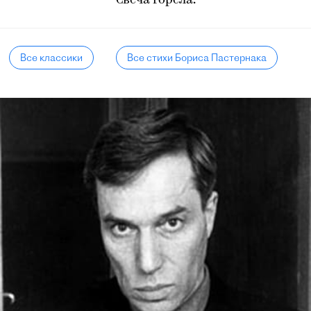
Свеча горела.
Все классики
Все стихи Бориса Пастернака