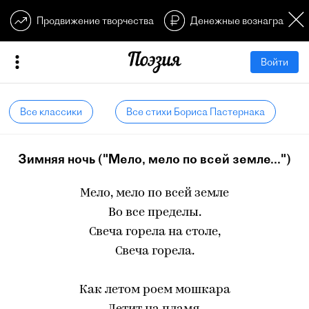
Продвижение творчества
Денежные вознагражден
Войти
Все классики
Все стихи Бориса Пастернака
Зимняя ночь ("Мело, мело по всей земле...")
Мело, мело по всей земле
Во все пределы.
Свеча горела на столе,
Свеча горела.
Как летом роем мошкара