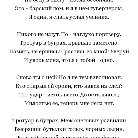
По белу в снегу - косяк особняка:
Это - барский дом, и я в нем гувернером.
Я один, я спать услал ученика.
Никого не ждут. Но - наглухо портьеру.
Тротуар в буграх, крыльцо заметено.
Память, не ершись! Срастись со мной! Уверуй
И уверь меня, что я с тобой - одно.
Снова ты о ней? Но я не тем взволнован.
Кто открыл ей сроки, кто навел на след?
Тот удар - исток всего. До остального,
Милостью ее, теперь мне дела нет.
Тротуар в буграх. Меж снеговых развилин
Вмерзшие бутылки голых, черных льдин.