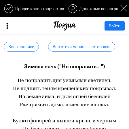
Продвижение творчества
Денежные вознагражден
Войти
Все классики
Все стихи Бориса Пастернака
Зимняя ночь ("Не поправить...")
Не поправить дня усильями светилен.
Не поднять теням крещенских покрывал.
На земле зима, и дым огней бессилен
Распрямить дома, полегшие вповал.
Булки фонарей и пышки крыш, и черным