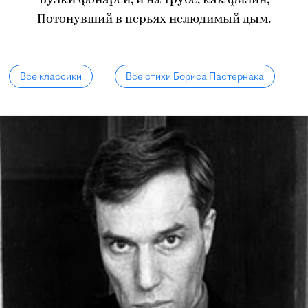
Булки фонарей, и на трубе, как филин,
Потонувший в перьях нелюдимый дым.
Все классики
Все стихи Бориса Пастернака