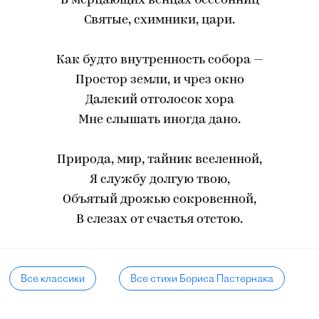
В мерцающих венцах бессонниц
Святые, схимники, цари.
Как будто внутренность собора —
Простор земли, и чрез окно
Далекий отголосок хора
Мне слышать иногда дано.
Природа, мир, тайник вселенной,
Я службу долгую твою,
Объятый дрожью сокровенной,
B слезах от счастья отстою.
Все классики
Все стихи Бориса Пастернака