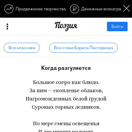
Продвижение творчества
Денежные вознагражден
Войти
Все классики
Все стихи Бориса Пастернака
Когда разгуляется
Большое озеро как блюдо.
За ним — скопленье облаков,
Нагроможденных белой грудой
Суровых горных ледников.
По мере смены освещенья