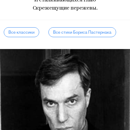
И сталкивающихся глыб
Скрежещущие пережевы.
Все классики
Все стихи Бориса Пастернака