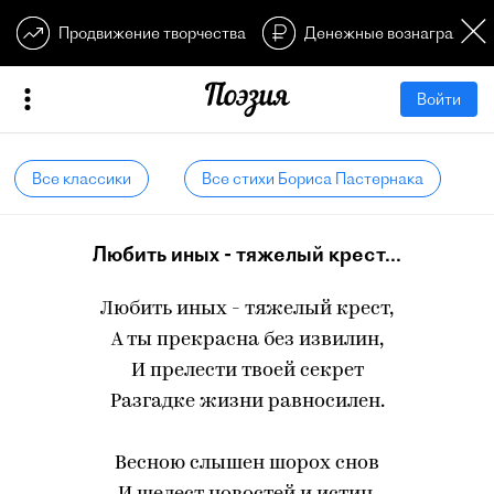
Продвижение творчества
Денежные вознагражден
Войти
Все классики
Все стихи Бориса Пастернака
Любить иных - тяжелый крест...
Любить иных - тяжелый крест,
А ты прекрасна без извилин,
И прелести твоей секрет
Разгадке жизни равносилен.
Весною слышен шорох снов