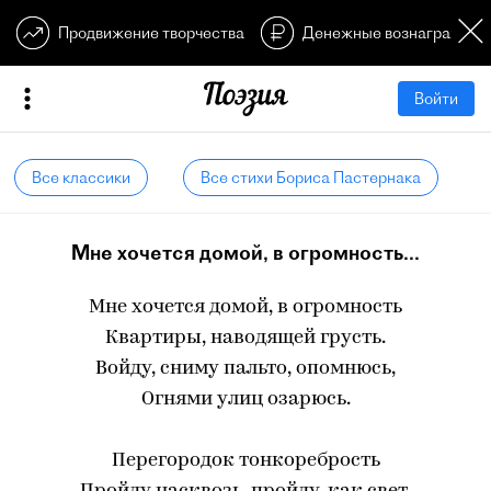
Продвижение творчества
Денежные вознагражден
Войти
Все классики
Все стихи Бориса Пастернака
Мне хочется домой, в огромность...
Мне хочется домой, в огромность
Квартиры, наводящей грусть.
Войду, сниму пальто, опомнюсь,
Огнями улиц озарюсь.
Перегородок тонкоребрость