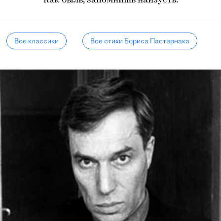
Как быль, запомнишь наизусть.
Все классики
Все стихи Бориса Пастернака