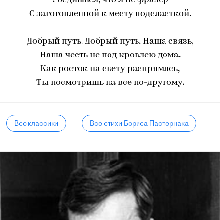
Убедишься, что я не фразер
С заготовленной к месту подсласткой.
Добрый путь. Добрый путь. Наша связь,
Наша честь не под кровлею дома.
Как росток на свету распрямясь,
Ты посмотришь на все по-другому.
Все классики
Все стихи Бориса Пастернака