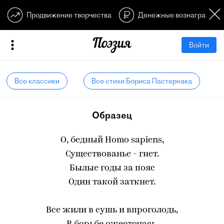
Продвижение творчества
Денежные вознагражден
Войти
Все классики
Все стихи Бориса Пастернака
Образец
О, бедный Homo sapiens,
Существованье - гнет.
Былые годы за пояс
Один такой заткнет.
Все жили в сушь и впроголодь,