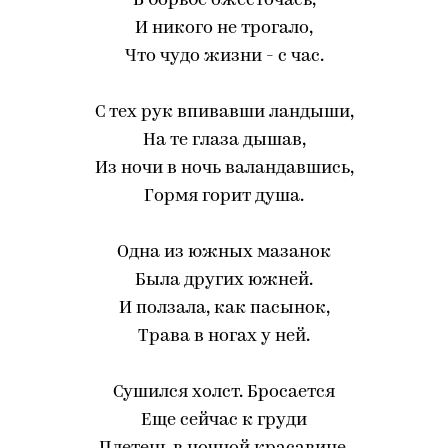
В борьбе ожесточась,
И никого не трогало,
Что чудо жизни - с час.
С тех рук впивавши ландыши,
На те глаза дышав,
Из ночи в ночь валандавшись,
Гормя горит душа.
Одна из южных мазанок
Была других южней.
И ползала, как пасынок,
Трава в ногах у ней.
Сушился холст. Бросается
Еще сейчас к груди