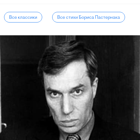
Все классики
Все стихи Бориса Пастернака