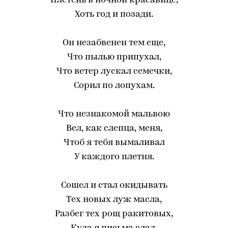
Плетень в ночной красавице,
Хоть год и позади.
Он незабвенен тем еще,
Что пылью припухал,
Что ветер лускал семечки,
Сорил по лопухам.
Что незнакомой мальвою
Вел, как слепца, меня,
Чтоб я тебя вымаливал
У каждого плетня.
Сошел и стал окидывать
Тех новых луж масла,
Разбег тех рощ ракитовых,