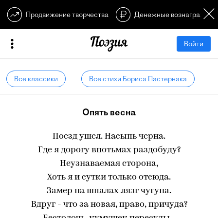
Продвижение творчества
Денежные вознагражден
Войти
Все классики
Все стихи Бориса Пастернака
Опять весна
Поезд ушел. Насыпь черна.
Где я дорогу впотьмах раздобуду?
Неузнаваемая сторона,
Хоть я и сутки только отсюда.
Замер на шпалах лязг чугуна.
Вдруг - что за новая, право, причуда?