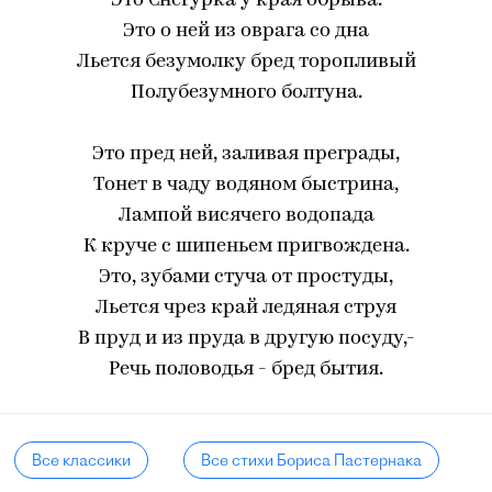
Это Снегурка у края обрыва.
Это о ней из оврага со дна
Льется безумолку бред торопливый
Полубезумного болтуна.
Это пред ней, заливая преграды,
Тонет в чаду водяном быстрина,
Лампой висячего водопада
К круче с шипеньем пригвождена.
Это, зубами стуча от простуды,
Льется чрез край ледяная струя
В пруд и из пруда в другую посуду,-
Речь половодья - бред бытия.
Все классики
Все стихи Бориса Пастернака