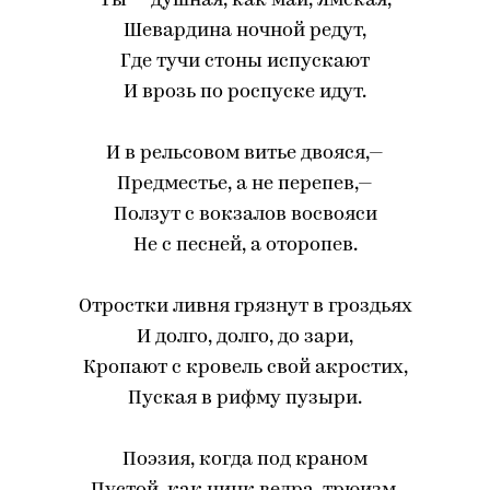
Ты — душная, как май, Ямская,
Шевардина ночной редут,
Где тучи стоны испускают
И врозь по роспуске идут.
И в рельсовом витье двояся,—
Предместье, а не перепев,—
Ползут с вокзалов восвояси
Не с песней, а оторопев.
Отростки ливня грязнут в гроздьях
И долго, долго, до зари,
Кропают с кровель свой акростих,
Пуская в рифму пузыри.
Поэзия, когда под краном