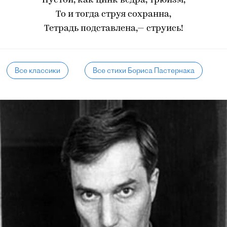
Пустой, как цинк ведра, трюизм,
То и тогда струя сохранна,
Тетрадь подставлена,— струись!
Все классики
Все стихи Бориса Пастернака