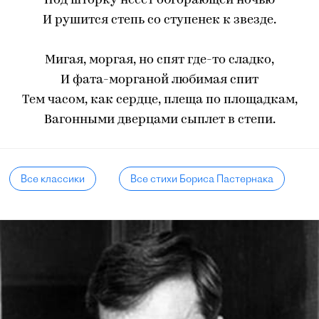
Под шторку несет обгорающей ночью
И рушится степь со ступенек к звезде.
Мигая, моргая, но спят где-то сладко,
И фата-морганой любимая спит
Тем часом, как сердце, плеща по площадкам,
Вагонными дверцами сыплет в степи.
Все классики
Все стихи Бориса Пастернака