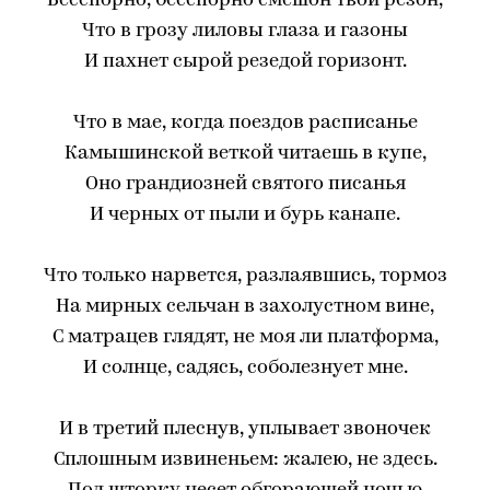
Бесспорно, бесспорно смешон твой резон,
Что в грозу лиловы глаза и газоны
И пахнет сырой резедой горизонт.
Что в мае, когда поездов расписанье
Камышинской веткой читаешь в купе,
Оно грандиозней святого писанья
И черных от пыли и бурь канапе.
Что только нарвется, разлаявшись, тормоз
На мирных сельчан в захолустном вине,
С матрацев глядят, не моя ли платформа,
И солнце, садясь, соболезнует мне.
И в третий плеснув, уплывает звоночек
Сплошным извиненьем: жалею, не здесь.