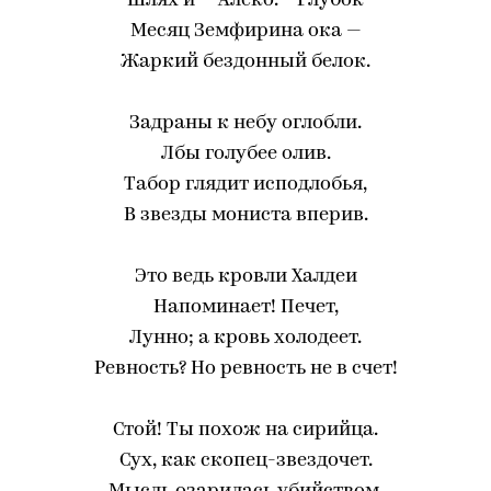
Шлях и — Алеко.— Глубок
Месяц Земфирина ока —
Жаркий бездонный белок.
Задраны к небу оглобли.
Лбы голубее олив.
Табор глядит исподлобья,
В звезды мониста вперив.
Это ведь кровли Халдеи
Напоминает! Печет,
Лунно; а кровь холодеет.
Ревность? Но ревность не в счет!
Стой! Ты похож на сирийца.
Сух, как скопец-звездочет.