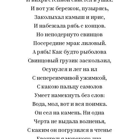
И вихрь степной свистел в ушах.
И вот уж бережок, пузырясь,
Заколыхал камыш и ирис,
И набежала рябь с концов.
Но неподернуто свинцов
Посередине мрак лиловый.
А рябь! Как будто рыболова
Свинцовый грузик заскользил,
Осунулся и лег на ил
С непереимчивой ужимкой,
С какою пальцу самолов
Умеет намекнуть без слов:
Вода, мол, вот и вся поимка.
Он сел на камень. Ни одна
Черта не выдала волненья,
С каким он погрузился в чтенье