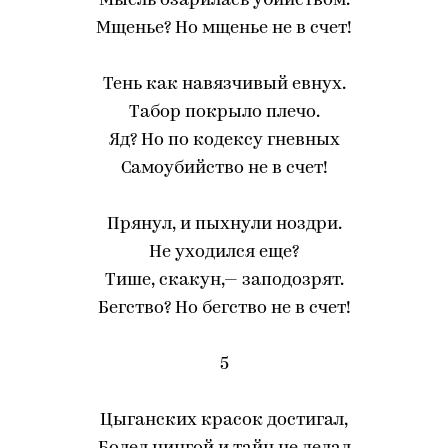
Мысль озарилась убийством.
Мщенье? Но мщенье не в счет!
Тень как навязчивый евнух.
Табор покрыло плечо.
Яд? Но по кодексу гневных
Самоубийство не в счет!
Прянул, и пыхнули ноздри.
Не уходился еще?
Тише, скакун,— заподозрят.
Бегство? Но бегство не в счет!
5
Цыганских красок достигал,