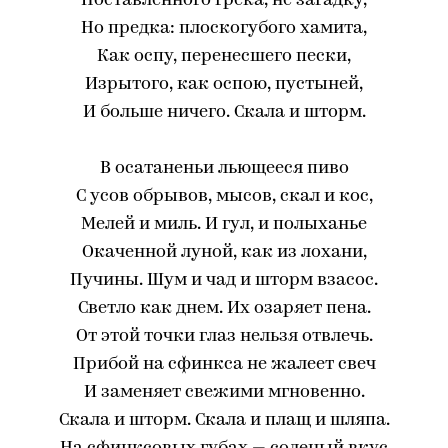
Поставленного грека, не загадку,
Но предка: плоскогубого хамита,
Как оспу, перенесшего пески,
Изрытого, как оспою, пустыней,
И больше ничего. Скала и шторм.
В осатаненьи льющееся пиво
С усов обрывов, мысов, скал и кос,
Мелей и миль. И гул, и полыханье
Окаченной луной, как из лохани,
Пучины. Шум и чад и шторм взасос.
Светло как днем. Их озаряет пена.
От этой точки глаз нельзя отвлечь.
Прибой на сфинкса не жалеет свеч
И заменяет свежими мгновенно.
Скала и шторм. Скала и плащ и шляпа.