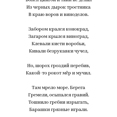
Болел цингой и тайн не делал
Из черных дырок тростника
В краю воров и виноделов.
Забором крался конокрад,
Загаром крылся виноград,
Клевали кисти воробьи,
Кивали безрукавки чучел,
Но, шорох гроздий перебив,
Какой-то рокот мёр и мучил.
Там мрело море. Берега
Гремели, осыпался гравий.
Тошнило гребни изрыгать,
Барашки грязные играли.