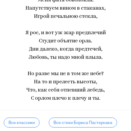
Меня фата обволокла.
Напутствуем вином в стаканах,
Игрой печальною стекла,
Я рос, и вот уж жар предплечий
Студит объятие орла.
Дни далеко, когда предтечей,
Любовь, ты надо мной плыла.
Но разве мы не в том же небе?
На то и прелесть высоты,
Что, как себя отпевший лебедь,
С орлом плечо к плечу и ты.
Все классики
Все стихи Бориса Пастернака