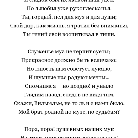
И сладок был их лаской наш удел:
Но я любил уже рукоплесканья,
Ты, гордый, пел для муз и для души;
Свой дар, как жизнь, я тратил без вниманья,
Ты гений свой воспитывал в тиши.
Служенье муз не терпит суеты;
Прекрасное должно быть величаво:
Но юность нам советует лукаво,
И шумные нас радуют мечты...
Опомнимся — но поздно! и уныло
Глядим назад, следов не видя там.
Скажи, Вильгельм, не то ль и с нами было,
Мой брат родной по музе, по судьбам?
Пора, пора! душевных наших мук