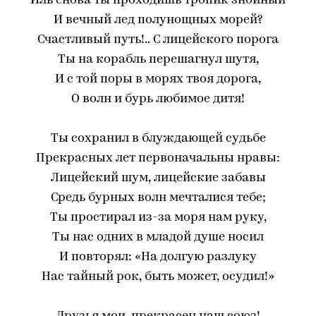
Иль снова ты проходишь тропик знойный
И вечный лед полунощных морей?
Счастливый путь!.. С лицейского порога
Ты на корабль перешагнул шутя,
И с той поры в морях твоя дорога,
О волн и бурь любимое дитя!
Ты сохранил в блуждающей судьбе
Прекрасных лет первоначальны нравы:
Лицейский шум, лицейские забавы
Средь бурных волн мечталися тебе;
Ты простирал из-за моря нам руку,
Ты нас одних в младой душе носил
И повторял: «На долгую разлуку
Нас тайный рок, быть может, осудил!»