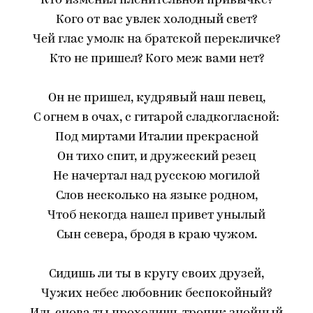
Кто изменил пленительной привычке?
Кого от вас увлек холодный свет?
Чей глас умолк на братской перекличке?
Кто не пришел? Кого меж вами нет?
Он не пришел, кудрявый наш певец,
С огнем в очах, с гитарой сладкогласной:
Под миртами Италии прекрасной
Он тихо спит, и дружеский резец
Не начертал над русскою могилой
Слов несколько на языке родном,
Чтоб некогда нашел привет унылый
Сын севера, бродя в краю чужом.
Сидишь ли ты в кругу своих друзей,
Чужих небес любовник беспокойный?