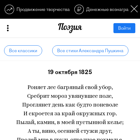
Продвижение творчества
Денежные вознагражден
Войти
Все классики
Все стихи Александра Пушкина
19 октября 1825
Роняет лес багряный свой убор,
Сребрит мороз увянувшее поле,
Проглянет день как будто поневоле
И скроется за край окружных гор.
Пылай, камин, в моей пустынной келье;
А ты, вино, осенней стужи друг,