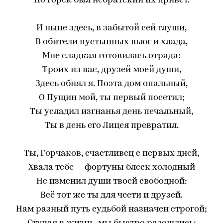
Но горек был небратский их привет.
И ныне здесь, в забытой сей глуши,
В обители пустынных вьюг и хлада,
Мне сладкая готовилась отрада:
Троих из вас, друзей моей души,
Здесь обнял я. Поэта дом опальный,
О Пущин мой, ты первый посетил;
Ты усладил изгнанья день печальный,
Ты в день его Лицея превратил.
Ты, Горчаков, счастливец с первых дней,
Хвала тебе — фортуны блеск холодный
Не изменил души твоей свободной:
Всё тот же ты для чести и друзей.
Нам разный путь судьбой назначен строгой;