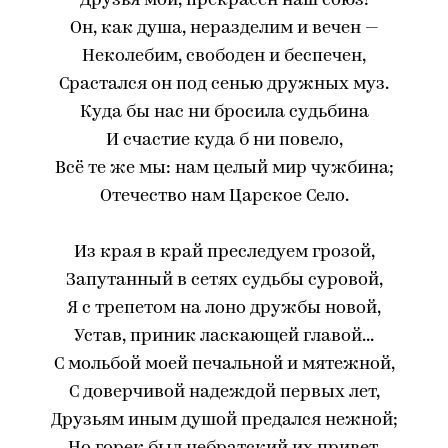
Друзья мои, прекрасен наш союз!
Он, как душа, неразделим и вечен —
Неколебим, свободен и беспечен,
Срастался он под сенью дружных муз.
Куда бы нас ни бросила судьбина
И счастие куда б ни повело,
Всё те же мы: нам целый мир чужбина;
Отечество нам Царское Село.
Из края в край преследуем грозой,
Запутанный в сетях судьбы суровой,
Я с трепетом на лоно дружбы новой,
Устав, приник ласкающей главой...
С мольбой моей печальной и мятежной,
С доверчивой надеждой первых лет,
Друзьям иным душой предался нежной;