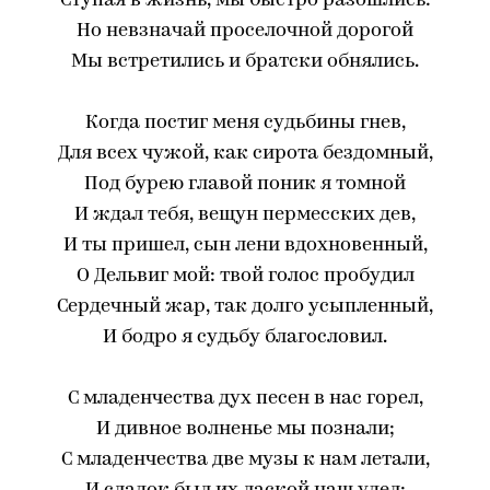
Ступая в жизнь, мы быстро разошлись:
Но невзначай проселочной дорогой
Мы встретились и братски обнялись.
Когда постиг меня судьбины гнев,
Для всех чужой, как сирота бездомный,
Под бурею главой поник я томной
И ждал тебя, вещун пермесских дев,
И ты пришел, сын лени вдохновенный,
О Дельвиг мой: твой голос пробудил
Сердечный жар, так долго усыпленный,
И бодро я судьбу благословил.
С младенчества дух песен в нас горел,
И дивное волненье мы познали;
С младенчества две музы к нам летали,