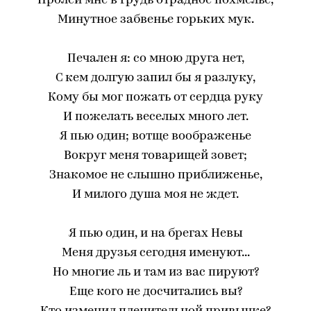
Пролей мне в грудь отрадное похмелье,
Минутное забвенье горьких мук.
Печален я: со мною друга нет,
С кем долгую запил бы я разлуку,
Кому бы мог пожать от сердца руку
И пожелать веселых много лет.
Я пью один; вотще воображенье
Вокруг меня товарищей зовет;
Знакомое не слышно приближенье,
И милого душа моя не ждет.
Я пью один, и на брегах Невы
Меня друзья сегодня именуют...
Но многие ль и там из вас пируют?
Еще кого не досчитались вы?