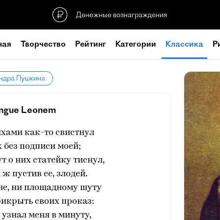
Денежные вознаграждения
ная
Творчество
Рейтинг
Категории
Классика
Р
андра Пушкина
Ungue Leonem
ихами как-то свистнул
 без подписи моей;
 о них статейку тиснул,
 ж пустив ее, злодей.
не, ни площадному шуту
рикрыть своих проказ:
 узнал меня в минуту,