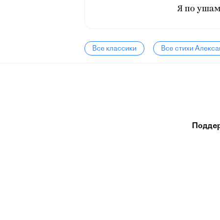
Я по ушам
Все классики
Все стихи Алекс
Подде