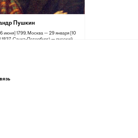
андр Пушкин
[6 июня] 1799, Москва — 29 января [10
 1837, Санкт-Петербург) — русский
аматург и прозаик, заложивший основы
 реалистического направления, критик
ик литературы, историк, публицист;
 самых авторитетных литературных
 первой трети XIX века.
вязь
 жизни Пушкина сложилась его
ия величайшего национального
о поэта. Пушкин рассматривается как
оложник современного русского
рного языка[~ 2].