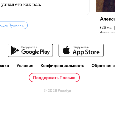
 узнал его как раз.
Алекс
андра Пушкина
(26 мая 
февраля]
поэт, др
русского
и теорет
один из
деятелей
ржка
Условия
Конфиденциальность
Обратная с
Ещё при
репутац
Поддержать Поэзию
русског
основоп
литерату
© 2026 Poeziya