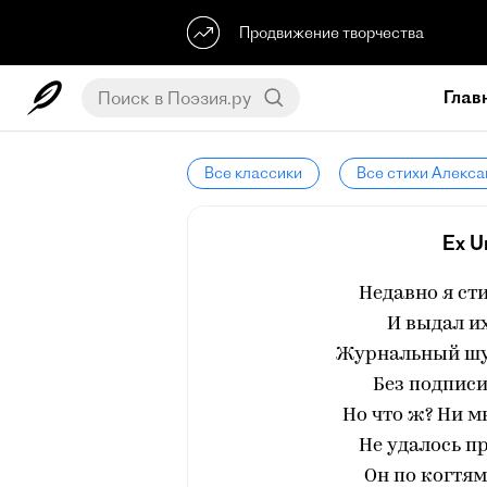
Продвижение творчества
Глав
Все классики
Все стихи Алекс
Ex 
Недавно я ст
И выдал их
Журнальный шут
Без подписи
Но что ж? Ни м
Не удалось п
Он по когтям