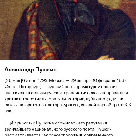
Александр Пушкин
(26 мая [6 июня] 1799, Москва — 29 января [10 февраля] 1837,
Санкт-Петербург) — русский поэт, драматург и прозаик,
заложивший основы русского реалистического направления,
критик и теоретик литературы, историк, публицист; один из
самых авторитетных литературных деятелей первой трети XIX
века.
Ещё при жизни Пушкина сложилась его репутация
величайшего национального русского поэта. Пушкин
рассматривается как основоположник современного