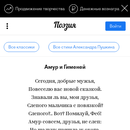
Продвижение творчества
Денежные вознагражден
Войти
Все классики
Все стихи Александра Пушкина
Амур и Гименей
Сегодня, добрые мужья,
Повеселю вас новой сказкой.
Знавали ль вы, мои друзья,
Слепого мальчика с повязкой?
Слепого?.. Вот? Помилуй, Феб!
Амур совсем, друзья, не слеп: