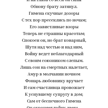
И на глаза со всей он силы
Обнову брату затянул.
Гимена скучные дозоры
С тех пор пресеклись по ночам;
Его завистливые взоры
Теперь не страшны красотам;
Спокоен он, но брат коварный,
Шутя над честью и над ним,
Войну ведет неблагодарный
С своим союзником слепым.
Лишь сон на смертных налетает,
Амур в молчании ночном
Фонарь любовнику вручает
И сам счастливца провожает
К уснувшему супругу в дом;
Сам от беспечного Гимена