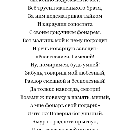
Спокойно подремать не мог;
Всё трусил маленького брата,
За ним подсматривал тайком
И караулил сопостата
С своим докучным фонарем.
Вот мальчик мой к нему подходит
И речь коварную заводит:
«Развеселися, Гименей!
Ну, помиримся, будь умней!
Забудь, товарищ мой любезный,
Раздор смешной и бесполезный!
Да только навсегда, смотри!
Возьми ж повязку в память, милый,
А мне фонарь свой подари!»
И что ж? Поверил бог унылый.
Амур от радости прыгнул,