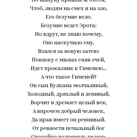
Но шалуну пришла ж охота,
Чтоб, людям на смех и на зло,
Его безумие вело.
Безумие ведет Эрота:
Но вдруг, не знаю почему,
Оно наскучило ему.
Взялся за новую затею:
Повязку с милых сняв очей,
Идет проказник к Гименею...
А что такое Гименей?
Он сын Вулкана молчаливый,
Холодный, дряхлый и ленивый,
Ворчит и дремлет целый век,
А впрочем добрый человек,
Да нрав имеет он ревнивый.
От ревности печальный бог