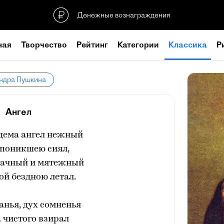
Денежные вознаграждения
ная
Творчество
Рейтинг
Категории
Классика
Р
андра Пушкина
Ангел
эдема ангел нежный
 поникшею сиял,
рачный и мятежный
ой бездною летал.
анья, дух сомненья
 чистого взирал