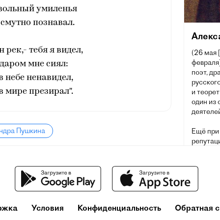
вольный умиленья
смутно познавал.
Алекс
н рек,- тебя я видел,
(26 мая 
февраля]
даром мне сиял:
поэт, др
 в небе ненавидел,
русского
 в мире презирал".
и теорет
один из
деятелей
андра Пушкина
Ещё при
репутац
русског
основоп
литерату
ржка
Условия
Конфиденциальность
Обратная с