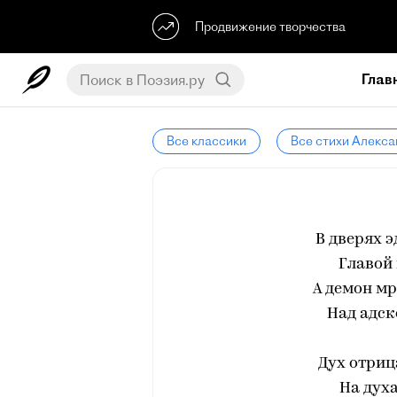
Продвижение творчества
Глав
Все классики
Все стихи Алекс
В дверях 
Главой
А демон м
Над адск
Дух отриц
На духа