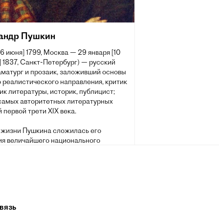
андр Пушкин
[6 июня] 1799, Москва — 29 января [10
 1837, Санкт-Петербург) — русский
аматург и прозаик, заложивший основы
 реалистического направления, критик
ик литературы, историк, публицист;
 самых авторитетных литературных
 первой трети XIX века.
 жизни Пушкина сложилась его
ия величайшего национального
о поэта. Пушкин рассматривается как
оложник современного русского
рного языка[~ 2].
вязь