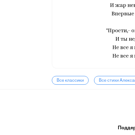
И жар не
Впервые 
"Прости,- о
И ты не
Не все я
Не все я
Все классики
Все стихи Алекс
Подде