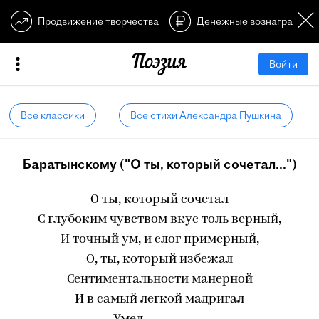
Продвижение творчества
Денежные вознагражден
Войти
Все классики
Все стихи Александра Пушкина
Баратынскому ("О ты, который сочетал...")
О ты, который сочетал
С глубоким чувством вкус толь верный,
И точный ум, и слог примерный,
О, ты, который избежал
Сентиментальности манерной
И в самый легкой мадригал