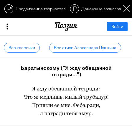
Продвижение творчества
Денежные вознагражден
Войти
Все классики
Все стихи Александра Пушкина
Баратынскому ("Я жду обещанной
тетради...")
Я жду обещанной тетради:
Что ж медлишь, милый трубадур!
Пришли ее мне, Феба ради,
И награди тебя Амур.