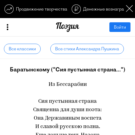
Продвижение творчества
Денежные вознагражден
Войти
Все классики
Все стихи Александра Пушкина
Баратынскому ("Сия пустынная страна...")
Из Бессарабии
Сия пустынная страна
Священна для души поэта:
Она Державиным воспета
И славой русскою полна.