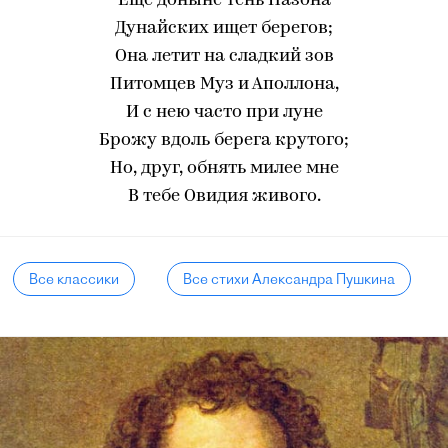
Еще доныне тень Назона
Дунайских ищет берегов;
Она летит на сладкий зов
Питомцев Муз и Аполлона,
И с нею часто при луне
Брожу вдоль берега крутого;
Но, друг, обнять милее мне
В тебе Овидия живого.
Все классики
Все стихи Александра Пушкина