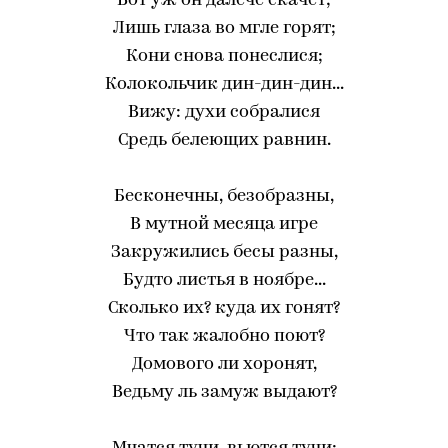
Вот уж он далече скачет;
Лишь глаза во мгле горят;
Кони снова понеслися;
Колокольчик дин-дин-дин...
Вижу: духи собралися
Средь белеющих равнин.
Бесконечны, безобразны,
В мутной месяца игре
Закружились бесы разны,
Будто листья в ноябре...
Сколько их? куда их гонят?
Что так жалобно поют?
Домового ли хоронят,
Ведьму ль замуж выдают?