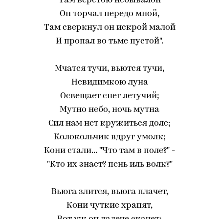
Там верстою небывалой
Он торчал передо мной,
Там сверкнул он искрой малой
И пропал во тьме пустой".
Мчатся тучи, вьются тучи,
Невидимкою луна
Освещает снег летучий;
Мутно небо, ночь мутна
Сил нам нет кружиться доле;
Колокольчик вдруг умолк;
Кони стали... "Что там в поле?" -
"Кто их знает? пень иль волк?"
Вьюга злится, вьюга плачет,
Кони чуткие храпят,