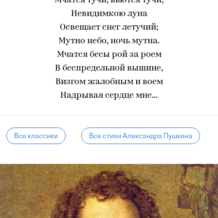
Мчатся тучи, вьются тучи;
Невидимкою луна
Освещает снег летучий;
Мутно небо, ночь мутна.
Мчатся бесы рой за роем
В беспредельной вышине,
Визгом жалобным и воем
Надрывая сердце мне...
Все классики
Все стихи Александра Пушкина