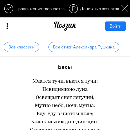
Продвижение творчества
Денежные вознагражден
Войти
Все классики
Все стихи Александра Пушкина
Бесы
Мчатся тучи, вьются тучи;
Невидимкою луна
Освещает снег летучий;
Мутно небо, ночь мутна.
Еду, еду в чистом поле;
Колокольчик дин-дин-дин .