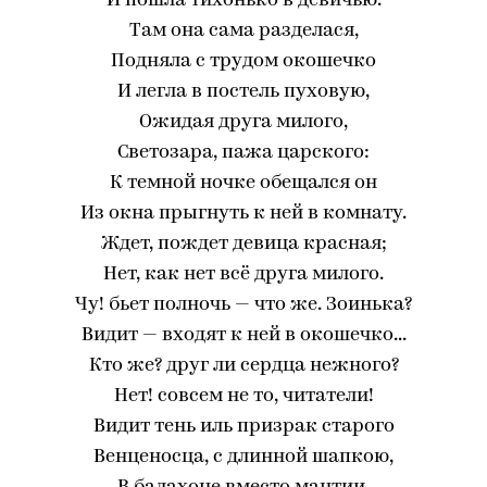
И пошла тихонько в девичью.
Там она сама разделася,
Подняла с трудом окошечко
И легла в постель пуховую,
Ожидая друга милого,
Светозара, пажа царского:
К темной ночке обещался он
Из окна прыгнуть к ней в комнату.
Ждет, пождет девица красная;
Нет, как нет всё друга милого.
Чу! бьет полночь — что же. Зоинька?
Видит — входят к ней в окошечко...
Кто же? друг ли сердца нежного?
Нет! совсем не то, читатели!
Видит тень иль призрак старого
Венценосца, с длинной шапкою,