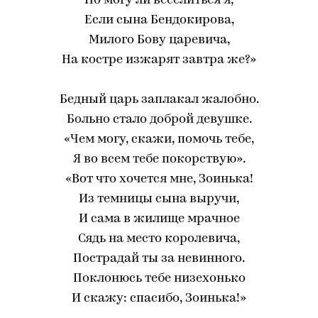
Но могу ли веселиться я,
Если сына Бендокирова,
Милого Бову царевича,
На костре изжарят завтра же?»
Бедный царь заплакал жалобно.
Больно стало доброй девушке.
«Чем могу, скажи, помочь тебе,
Я во всем тебе покорствую».
«Вот что хочется мне, Зоинька!
Из темницы сына выручи,
И сама в жилище мрачное
Сядь на место королевича,
Пострадай ты за невинного.
Поклонюсь тебе низехонько
И скажу: спасибо, Зоинька!»