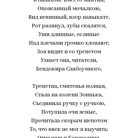
В балахоне вместо мантии,
Опоясанный мочалкою,
Вид невинный, взор навыкате,
Рот разинул, зубы скалятся,
Уши длинные, ослиные
Над плечами громко хлопают;
Зоя видит и со трепетом
Узнает она, читатели,
Бендокира Слабоумного.
Трепетна, смятенья полная,
Стала на колени Зоинька,
Съединила ручку с ручкою,
Потупила очи ясные,
Прочитала скорым шепотом
То, что ввек не мог я выучить: