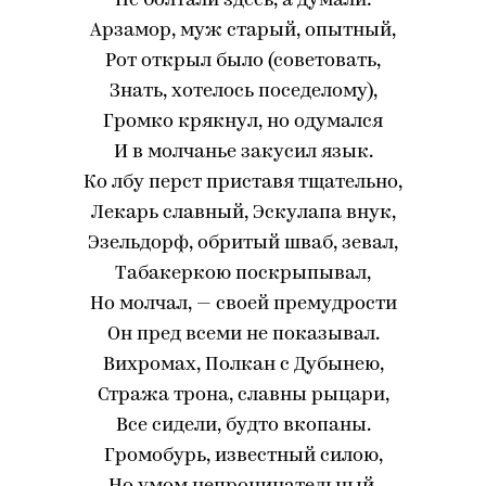
Не болтали здесь, а думали:
Арзамор, муж старый, опытный,
Рот открыл было (советовать,
Знать, хотелось поседелому),
Громко крякнул, но одумался
И в молчанье закусил язык.
Ко лбу перст приставя тщательно,
Лекарь славный, Эскулапа внук,
Эзельдорф, обритый шваб, зевал,
Табакеркою поскрыпывал,
Но молчал, — своей премудрости
Он пред всеми не показывал.
Вихромах, Полкан с Дубынею,
Стража трона, славны рыцари,
Все сидели, будто вкопаны.
Громобурь, известный силою,