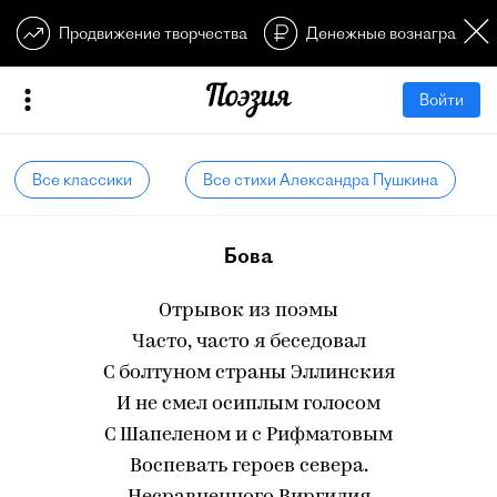
Продвижение творчества
Денежные вознагражден
Войти
Все классики
Все стихи Александра Пушкина
Бова
Отрывок из поэмы
Часто, часто я беседовал
С болтуном страны Эллинския
И не смел осиплым голосом
С Шапеленом и с Рифматовым
Воспевать героев севера.