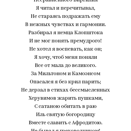
Несравненного Виргилия
Я читал и перечитывал,
Не стараясь подражать ему
В нежных чувствах и гармонии.
Разбирал я немца Клопштока
И не мог понять премудрого!
Не хотел я воспевать, как он;
Я хочу, чтоб меня поняли
Все от мала до великого.
За Мильтоном и Камоэнсом
Опасался я без крил парить;
Не дерзал в стихах бессмысленных
Херувимов жарить пушками,
С сатаною обитать в раю
Иль святую богородицу
Вместе славить с Афродитою.