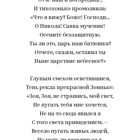
Отче наш и Богородице,
И тихохонько промолвила:
«Что я вижу? Боже! Господи...
О Никола! Савва мученик!
Осените беззащитную.
Ты ли это, царь наш батюшка?
Отчего, скажи, оставил ты
Ныне царствие небесное?»
Глупым смехом осветившися,
Тень рекла прекрасной Зоиньке:
«Зоя, Зоя, не страшись, мой свет,
Не пугать тебя мне хочется,
Не на то сюда явился я
С того света привидением. —
Весело пугать живых людей,