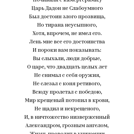
Почивали с камергерами.)
Царь Дадон не Слабоумного
Был достоин злого прозвища,
Но тирана неусыпного,
Хотя, впрочем, не имел его.
Лень мне все его достоинства
И пороки вам показывать:
Вы слыхали, люди добрые,
О царе, что двадцать целых лет
Не снимал с себя оружия,
Не слезал с коня ретивого,
Всюду пролетал с победою,
Мир крещеный потопил в крови,
Не щадил и некрещеного,
И, в ничтожество низверженный
Александром, грозным ангелом,