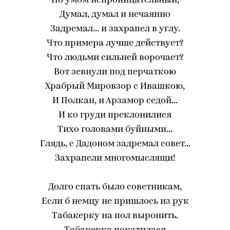
Но умом непроницательный,
Думал, думал и нечаянно
Задремал... и захрапел в углу.
Что примера лучше действует?
Что людьми сильней ворочает?
Вот зевнули под перчаткою
Храбрый Мировзор с Ивашкою,
И Полкан, и Арзамор седой...
И ко груди преклонилися
Тихо головами буйными...
Глядь, с Дадоном задремал совет...
Захрапели многомыслящи!
Долго спать было советникам,
Если б немцу не пришлось из рук
Табакерку на пол выронить.