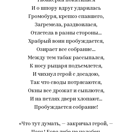
Табакерка покатилася
И о шпору вдруг ударилась
Громобуря, крепко спавшего,
Загремела, раздвоилася,
Отлетела в разны стороны...
Храбрый воин пробуждается,
Озирает все собрание...
Между тем табак рассыпался,
К носу рыцаря подъемлется,
И чихнул герой с досадою,
Так что своды потрясаются,
Окны все дрожат и сыплются,
И на петлях двери хлопают...
Пробуждается собрание!
«Что тут думать, — закричал герой, —