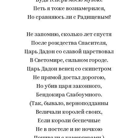
Будь теперь моею музою!
Петь я тоже вознамерился,
Но сравняюсь ли с Радищевым?
Не запомню, сколько лет спустя
После рождества Спасителя,
Царь Дадон со славой царствовал
В Светомире, сильном городе.
Царь Дадон венец со скипетром
Не прямой достал дорогою,
Но убив царя законного,
Бендокира Слабоумного.
(Так, бывало, верноподданны
Величали королей своих,
Если короли беспечные
Не в постеле и не ночкою