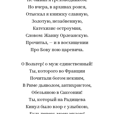
Не бывал я греховодником!
Но вчера, в архивах рояся,
Отыскал я книжку славную,
Золотую, незабвенную,
Катехизис остроумия,
Словом: Жанну Орлеанскую.
Прочитал, — и в восхищении
Про Бову пою царевича.
О Вольтер! о муж единственный!
Ты, которого во Франции
Почитали богом некиим,
В Риме дьяволом, антихристом,
Обезьяною в Саксонии!
Ты, который на Радищева
Кинул было взор с улыбкою,