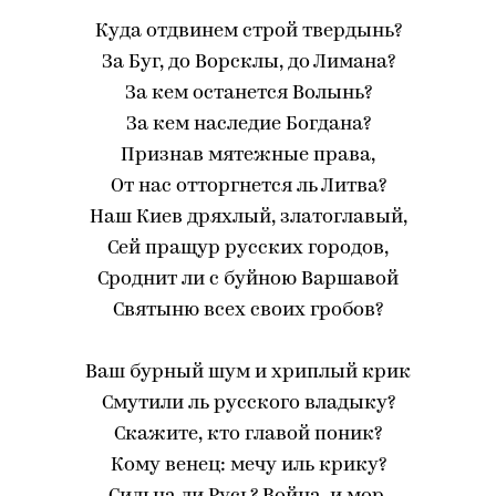
Куда отдвинем строй твердынь?
За Буг, до Ворсклы, до Лимана?
За кем останется Волынь?
За кем наследие Богдана?
Признав мятежные права,
От нас отторгнется ль Литва?
Наш Киев дряхлый, златоглавый,
Сей пращур русских городов,
Сроднит ли с буйною Варшавой
Святыню всех своих гробов?
Ваш бурный шум и хриплый крик
Смутили ль русского владыку?
Скажите, кто главой поник?
Кому венец: мечу иль крику?