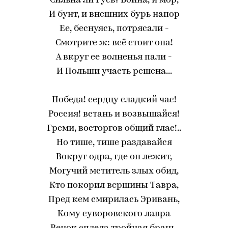
Сильна ли Русь? Война, и мор,
И бунт, и внешних бурь напор
Ее, беснуясь, потрясали -
Смотрите ж: всё стоит она!
А вкруг ее волненья пали -
И Польши участь решена...
Победа! сердцу сладкий час!
Россия! встань и возвышайся!
Греми, восторгов общий глас!..
Но тише, тише раздавайся
Вокруг одра, где он лежит,
Могучий мститель злых обид,
Кто покорил вершины Тавра,
Пред кем смирилась Эривань,
Кому суворовского лавра