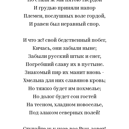
Но стали ж мы пятою твердой
И грудью приняли напор
Племен, послушных воле гордой,
И равен был неравный спор.
И что ж? свой бедственный побег,
Кичась, они забыли ныне;
Забыли русский штык и снег,
Погребший славу их в пустыне.
Знакомый пир их манит вновь -
Хмельна для них славянов кровь;
Но тяжко будет им похмелье;
Но долог будет сон гостей
На тесном, хладном новоселье,
Под злаком северных полей!