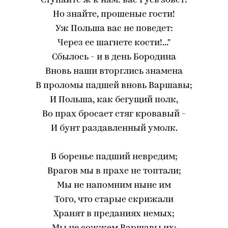
Ступайте ж к нам: вас Русь зовет!
Но знайте, прошеные гости!
Уж Польша вас не поведет:
Через ее шагнете кости!..."
Сбылось - и в день Бородина
Вновь наши вторглись знамена
В проломы падшей вновь Варшавы;
И Польша, как бегущий полк,
Во прах бросает стяг кровавый -
И бунт раздавленный умолк.
В боренье падший невредим;
Врагов мы в прахе не топтали;
Мы не напомним ныне им
Того, что старые скрижали
Хранят в преданиях немых;