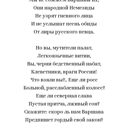
Мы не сожжем Варшавы их;
Они народной Немезиды
Не узрят гневного лица
И не услышат песнь обиды
От лиры русского певца.
Но вы, мутители палат,
Легкоязычные витии,
Вы, черни бедственный набат,
Клеветники, враги России!
Что взяли вы?.. Еще ли росс
Больной, расслабленный колосс?
Еще ли северная слава
Пустая притча, лживый сон?
Скажите: скоро ль нам Варшава
Предпишет гордый свой закон?