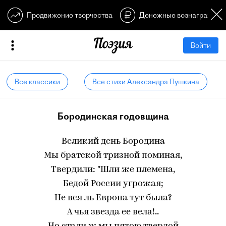
Продвижение творчества
Денежные вознагражден
Войти
Все классики
Все стихи Александра Пушкина
Бородинская годовщина
Великий день Бородина
Мы братской тризной поминая,
Твердили: "Шли же племена,
Бедой России угрожая;
Не вся ль Европа тут была?
А чья звезда ее вела!..