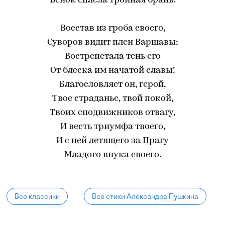
Венок сплела тройная брань.
Восстав из гроба своего,
Суворов видит плен Варшавы;
Вострепетала тень его
От блеска им начатой славы!
Благословляет он, герой,
Твое страданье, твой покой,
Твоих сподвижников отвагу,
И весть триумфа твоего,
И с ней летящего за Прагу
Младого внука своего.
Все классики
Все стихи Александра Пушкина