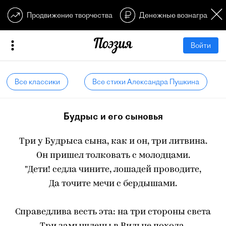
Продвижение творчества
Денежные вознагражден
Войти
Все классики
Все стихи Александра Пушкина
Будрыс и его сыновья
Три у Будрыса сына, как и он, три литвина.
Он пришел толковать с молодцами.
"Дети! седла чините, лошадей проводите,
Да точите мечи с бердышами.
Справедлива весть эта: на три стороны света