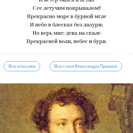
И ветер бился и летал
С ее летучим покрывалом?
Прекрасно море в бурной мгле
И небо в блесках без лазури;
Но верь мне: дева на скале
Прекрасней волн, небес и бури.
Все классики
Все стихи Александра Пушкина