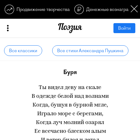
Продвижение творчества
Денежные вознагражден
Войти
Все классики
Все стихи Александра Пушкина
Буря
Ты видел деву на скале
В одежде белой над волнами
Когда, бушуя в бурной мгле,
Играло море с берегами,
Когда луч молний озарял
Ее всечасно блеском алым