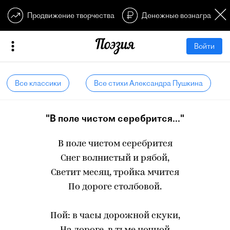
Продвижение творчества
Денежные вознагражден
Войти
Все классики
Все стихи Александра Пушкина
"В поле чистом серебрится..."
В поле чистом серебрится
Снег волнистый и рябой,
Светит месяц, тройка мчится
По дороге столбовой.
Пой: в часы дорожной скуки,