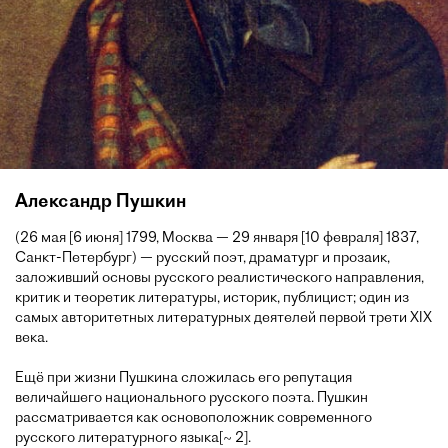
Александр Пушкин
(26 мая [6 июня] 1799, Москва — 29 января [10 февраля] 1837,
Санкт-Петербург) — русский поэт, драматург и прозаик,
заложивший основы русского реалистического направления,
критик и теоретик литературы, историк, публицист; один из
самых авторитетных литературных деятелей первой трети XIX
века.
Ещё при жизни Пушкина сложилась его репутация
величайшего национального русского поэта. Пушкин
рассматривается как основоположник современного
русского литературного языка[~ 2].