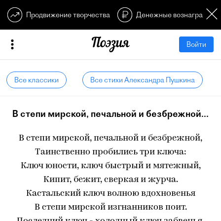
Продвижение творчества
Денежные вознагражден
Войти
Все классики
Все стихи Александра Пушкина
В степи мирской, печальной и безбрежной...
В степи мирской, печальной и безбрежной,
Таинственно пробились три ключа:
Ключ юности, ключ быстрый и мятежный,
Кипит, бежит, сверкая и журча.
Кастальский ключ волною вдохновенья
В степи мирской изгнанников поит.