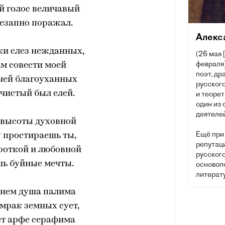
й голос величавый
езапно поражал.
Алекс
ки слез нежданных,
(26 мая 
февраля]
м совести моей
поэт, др
чей благоуханных
русского
чистый был елей.
и теорет
один из
деятелей
 высоты духовной
Ещё при
 простираешь ты,
репутац
роткой и любовной
русског
ь буйные мечты.
основоп
литерату
гнем душа палима
мрак земных сует,
ет арфе серафима