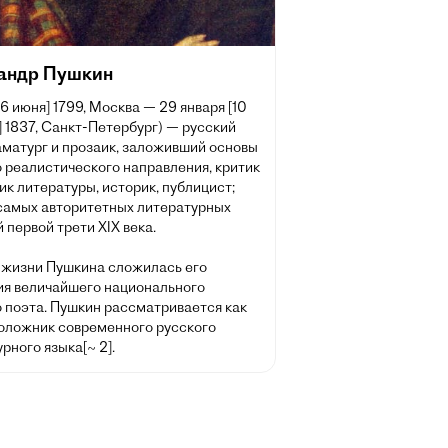
андр Пушкин
[6 июня] 1799, Москва — 29 января [10
 1837, Санкт-Петербург) — русский
аматург и прозаик, заложивший основы
 реалистического направления, критик
ик литературы, историк, публицист;
 самых авторитетных литературных
 первой трети XIX века.
 жизни Пушкина сложилась его
ия величайшего национального
о поэта. Пушкин рассматривается как
оложник современного русского
рного языка[~ 2].