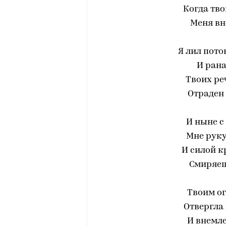
Когда тво
Меня вн
Я лил пото
И рана
Твоих ре
Отраден 
И ныне с
Мне руку
И силой к
Смиряеш
Твоим о
Отвергла 
И внемл