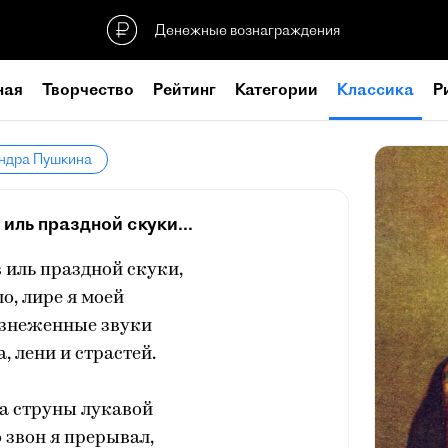
Денежные вознаграждения
ная
Творчество
Рейтинг
Категории
Классика
Р
андра Пушкина
иль праздной скуки...
 иль праздной скуки,
о, лире я моей
изнеженные звуки
, лени и страстей.
да струны лукавой
 звон я прерывал,