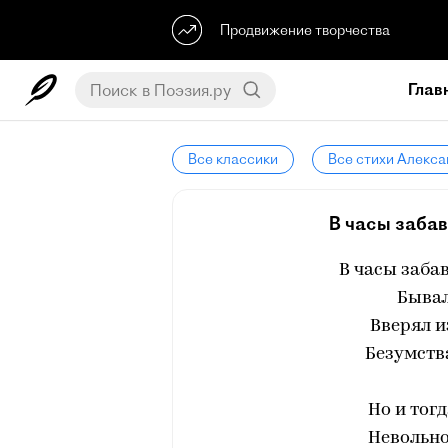
Продвижение творчества
Глав
Все классики
Все стихи Алекс
В часы забав 
В часы забав
Бывал
Вверял 
Безумства
Но и тог
Невольно