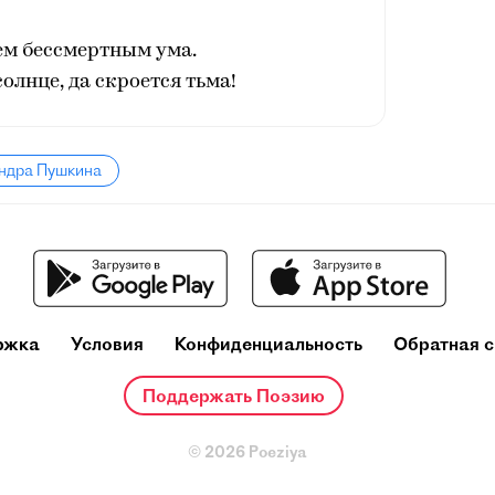
ем бессмертным ума.
солнце, да скроется тьма!
андра Пушкина
ржка
Условия
Конфиденциальность
Обратная с
Поддержать Поэзию
© 2026 Poeziya