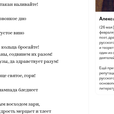
такан наливайте!
Алекс
звонкое дно
(26 мая 
февраля]
густое вино
поэт, др
русского
 кольца бросайте!
и теорет
один из
ны, содвинем их разом!
деятелей
зы, да здравствует разум!
Ещё при
репутац
нце святое, гори!
русског
основоп
литерату
лампада бледнеет
ым восходом зари,
дрость мерцает и тлеет