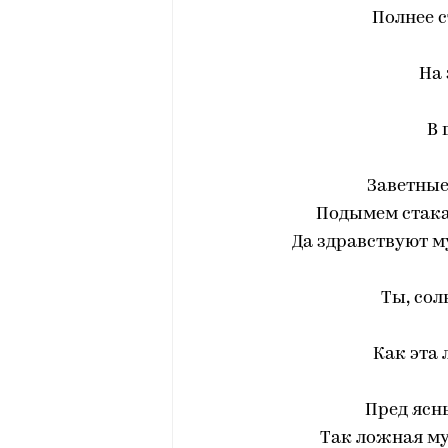
Полнее с
На 
В 
Заветные
Подымем стака
Да здравствуют му
Ты, сол
Как эта 
Пред ясн
Так ложная му