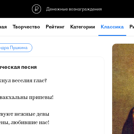
Денежные вознаграждения
ная
Творчество
Рейтинг
Категории
Классика
Р
андра Пушкина
ическая песня
нул веселия глас?
 вакхальны припевы!
твуют нежные девы
ны, любившие нас!