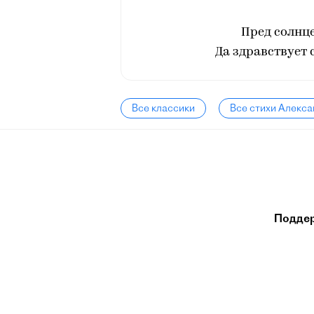
Пред солнц
Да здравствует 
Все классики
Все стихи Алекс
Подде