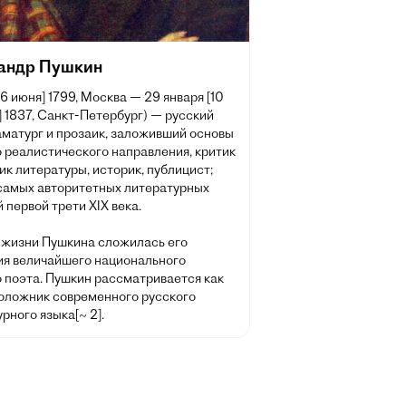
андр Пушкин
[6 июня] 1799, Москва — 29 января [10
 1837, Санкт-Петербург) — русский
аматург и прозаик, заложивший основы
 реалистического направления, критик
ик литературы, историк, публицист;
 самых авторитетных литературных
 первой трети XIX века.
 жизни Пушкина сложилась его
ия величайшего национального
о поэта. Пушкин рассматривается как
оложник современного русского
рного языка[~ 2].