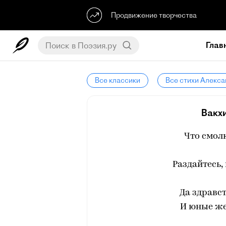
Продвижение творчества
Глав
Все классики
Все стихи Алекс
Вакх
Что смолк
Раздайтесь,
Да здравс
И юные же