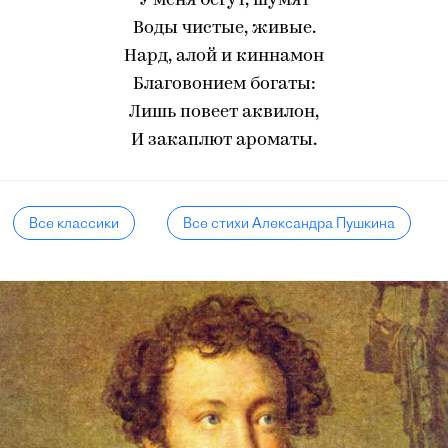
У меня бегут, шумят
Воды чистые, живые.
Нард, алой и киннамон
Благовонием богаты:
Лишь повеет аквилон,
И закаплют ароматы.
Все классики
Все стихи Александра Пушкина