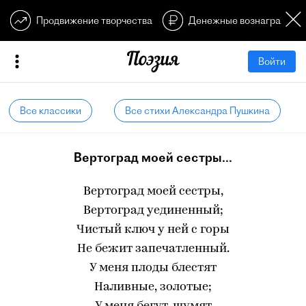
Продвижение творчества
Денежные вознагражден
Войти
Все классики
Все стихи Александра Пушкина
Вертоград моей сестры...
Вертоград моей сестры,
Вертоград уединенный;
Чистый ключ у ней с горы
Не бежит запечатленный.
У меня плоды блестят
Наливные, золотые;