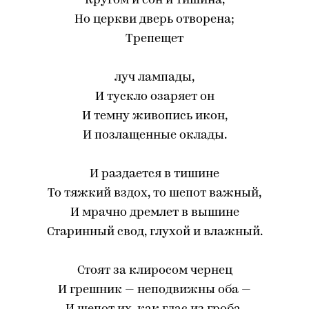
Кругом и сон и тишина,
Но церкви дверь отворена;
Трепещет
луч лампады,
И тускло озаряет он
И темну живопись икон,
И позлащенные оклады.
И раздается в тишине
То тяжкий вздох, то шепот важный,
И мрачно дремлет в вышине
Старинный свод, глухой и влажный.
Стоят за клиросом чернец
И грешник — неподвижны оба —