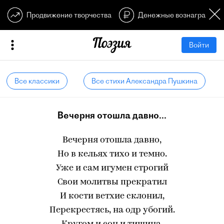
Продвижение творчества
Денежные вознагражден
Войти
Все классики
Все стихи Александра Пушкина
Вечерня отошла давно...
Вечерня отошла давно,
Но в кельях тихо и темно.
Уже и сам игумен строгий
Свои молитвы прекратил
И кости ветхие склонил,
Перекрестясь, на одр убогий.