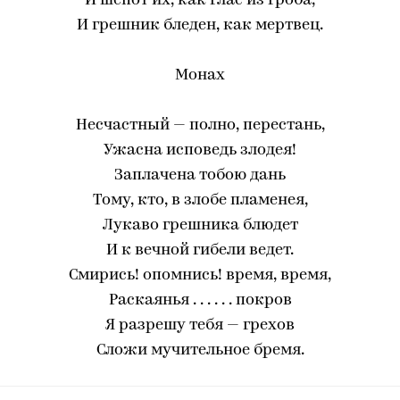
И шепот их, как глас из гроба,
И грешник бледен, как мертвец.
Монах
Несчастный — полно, перестань,
Ужасна исповедь злодея!
Заплачена тобою дань
Тому, кто, в злобе пламенея,
Лукаво грешника блюдет
И к вечной гибели ведет.
Смирись! опомнись! время, время,
Раскаянья . . . . . . покров
Я разрешу тебя — грехов
Сложи мучительное бремя.