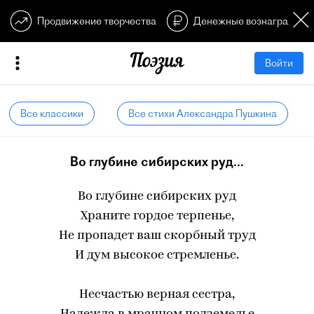
Продвижение творчества
Денежные вознагражден
Войти
Все классики
Все стихи Александра Пушкина
Во глубине сибирских руд...
Во глубине сибирских руд
Храните гордое терпенье,
Не пропадет ваш скорбный труд
И дум высокое стремленье.
Несчастью верная сестра,