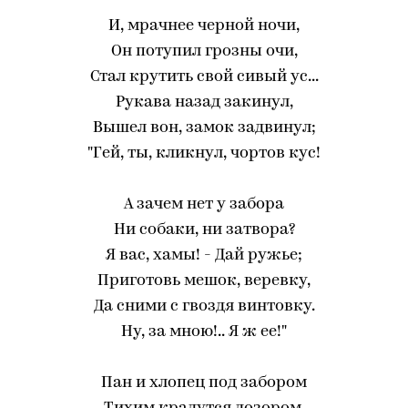
И, мрачнее черной ночи,
Он потупил грозны очи,
Стал крутить свой сивый ус...
Рукава назад закинул,
Вышел вон, замок задвинул;
"Гей, ты, кликнул, чортов кус!
А зачем нет у забора
Ни собаки, ни затвора?
Я вас, хамы! - Дай ружье;
Приготовь мешок, веревку,
Да сними с гвоздя винтовку.
Ну, за мною!.. Я ж ее!"
Пан и хлопец под забором