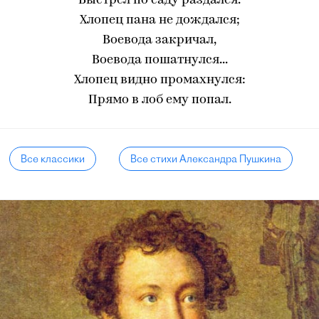
Выстрел по саду раздался.
Хлопец пана не дождался;
Воевода закричал,
Воевода пошатнулся...
Хлопец видно промахнулся:
Прямо в лоб ему попал.
Все классики
Все стихи Александра Пушкина