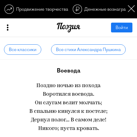
Продвижение творчества
Денежные вознагражден
Войти
Все классики
Все стихи Александра Пушкина
Воевода
Поздно ночью из похода
Воротился воевода.
Он слугам велит молчать;
В спальню кинулся к постеле;
Дернул полог... В самом деле!
Никого; пуста кровать.