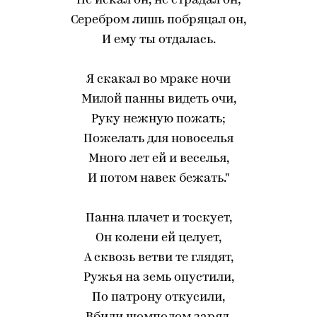
Не искал он, не страдал он;
Серебром лишь побряцал он,
И ему ты отдалась.
Я скакал во мраке ночи
Милой панны видеть очи,
Руку нежную пожать;
Пожелать для новоселья
Много лет ей и веселья,
И потом навек бежать."
Панна плачет и тоскует,
Он колени ей целует,
А сквозь ветви те глядят,
Ружья на земь опустили,
По патрону откусили,