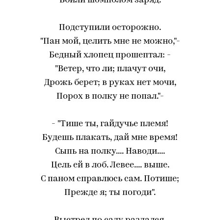
Вбили шомполом заряд.
Подступили осторожно.
"Пан мой, целить мне не можно,"-
Бедный хлопец прошептал: -
"Ветер, что ли; плачут очи,
Дрожь берет; в руках нет мочи,
Порох в полку не попал."-
- "Тише ты, гайдучье племя!
Будешь плакать, дай мне время!
Сыпь на полку.... Наводи....
Цель ей в лоб. Левее.... выше.
С паном справлюсь сам. Потише;
Прежде я; ты погоди".