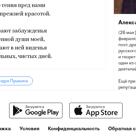
 гения пред нами
 прежней красотой.
Алекс
зают заблужденья
(26 мая 
февраля]
енной души моей,
поэт, др
ают в ней виденья
русского
ьных, чистых дней.
и теорет
один из
деятелей
андра Пушкина
Ещё при
репутац
русског
основоп
литерату
ржка
Условия
Конфиденциальность
Обратная с