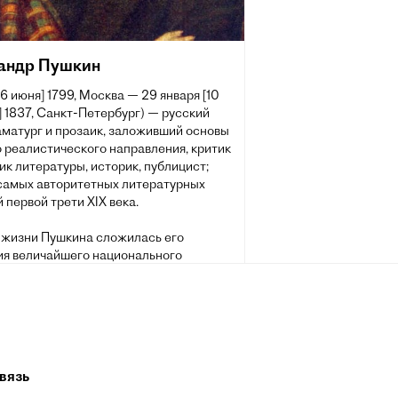
андр Пушкин
[6 июня] 1799, Москва — 29 января [10
 1837, Санкт-Петербург) — русский
аматург и прозаик, заложивший основы
 реалистического направления, критик
ик литературы, историк, публицист;
 самых авторитетных литературных
 первой трети XIX века.
 жизни Пушкина сложилась его
ия величайшего национального
о поэта. Пушкин рассматривается как
оложник современного русского
рного языка[~ 2].
вязь