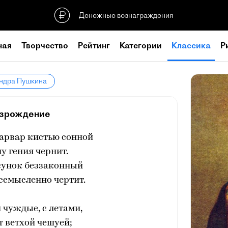
Денежные вознаграждения
ная
Творчество
Рейтинг
Категории
Классика
Р
андра Пушкина
зрождение
арвар кистью сонной
у гения чернит.
сунок беззаконный
ссмысленно чертит.
 чуждые, с летами,
 ветхой чешуей;