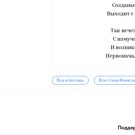
Созданье
Выходит с
Так исче
С измуч
И возник
Первоначал
Все классики
Все стихи Алекс
Подде