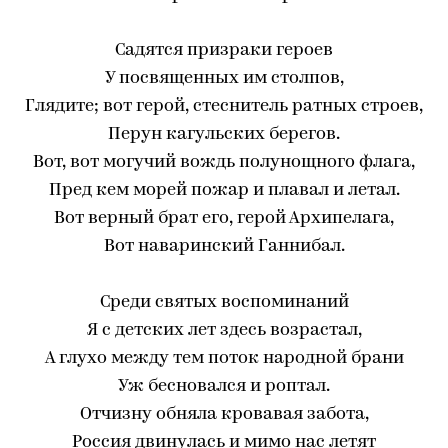
Садятся призраки героев
У посвященных им столпов,
Глядите; вот герой, стеснитель ратных строев,
Перун кагульских берегов.
Вот, вот могучий вождь полунощного флага,
Пред кем морей пожар и плавал и летал.
Вот верный брат его, герой Архипелага,
Вот наваринский Ганнибал.
Среди святых воспоминаний
Я с детских лет здесь возрастал,
А глухо между тем поток народной брани
Уж бесновался и роптал.
Отчизну обняла кровавая забота,
Россия двинулась и мимо нас летят