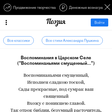
Продвижение творчества
Денежные вознагражден
Войти
Все классики
Все стихи Александра Пушкина
Воспоминания в Царском Селе
("Воспоминаньями смущенный...")
Воспоминаньями смущенный,
Исполнен сладкою тоской,
Сады прекрасные, под сумрак ваш
священный
Вхожу с поникшею главой.
Так отрок библии, безумный расточитель,