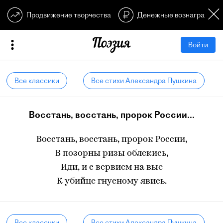
Продвижение творчества
Денежные вознагражден
Войти
Все классики
Все стихи Александра Пушкина
Восстань, восстань, пророк России...
Восстань, восстань, пророк России,
В позорны ризы облекись,
Иди, и с вервием на вые
К убийце гнусному явись.
Все классики
Все стихи Александра Пушкина