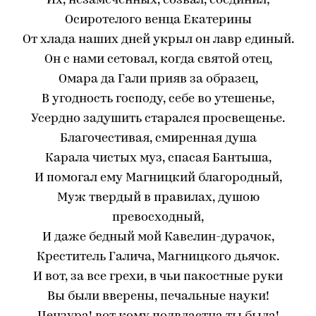
Их, незамеченных, созвал, соединил;
Осиротелого венца Екатерины
От хлада наших дней укрыл он лавр единый.
Он с нами сетовал, когда святой отец,
Омара да Гали прияв за образец,
В угодность господу, себе во утешенье,
Усердно задушить старался просвещенье.
Благочестивая, смиренная душа
Карала чистых муз, спасая Бантыша,
И помогал ему Магницкий благородный,
Муж твердый в правилах, душою
превосходный,
И даже бедный мой Кавелин-дурачок,
Креститель Галича, Магницкого дьячок.
И вот, за все грехи, в чьи пакостные руки
Вы были вверены, печальные науки!