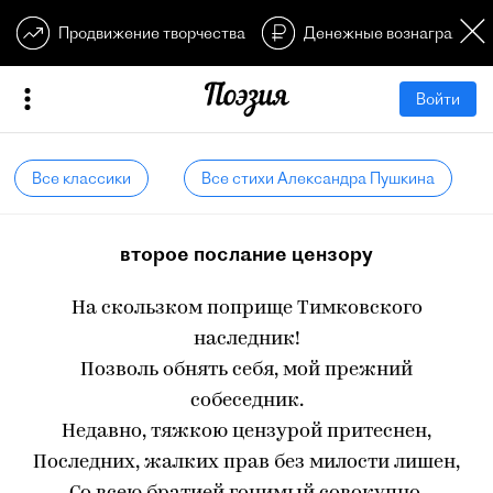
Продвижение творчества
Денежные вознагражден
Войти
Все классики
Все стихи Александра Пушкина
второе послание цензору
На скользком поприще Тимковского
наследник!
Позволь обнять себя, мой прежний
собеседник.
Недавно, тяжкою цензурой притеснен,
Последних, жалких прав без милости лишен,