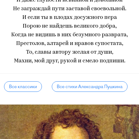
И даже глупости невинной и довольной
Не заграждай пути заставой своевольной.
И если ты в плодах досужного пера
Порою не найдешь великого добра,
Когда не видишь в них безумного разврата,
Престолов, алтарей и нравов супостата,
То, славы автору желая от души,
Махни, мой друг, рукой и смело подпиши.
Все классики
Все стихи Александра Пушкина