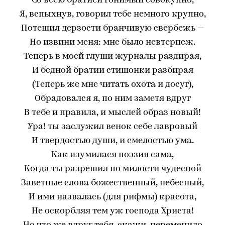
Со всею братией гонимый совокупно,
Я, вспыхнув, говорил тебе немного крупно,
Потешил дерзости бранчивую свербежь —
Но извини меня: мне было невтерпеж.
Теперь в моей глуши журналы раздирая,
И бедной братии стишонки разбирая
(Теперь же мне читать охота и досуг),
Обрадовался я, по ним заметя вдруг
В тебе и правила, и мыслей образ новый!
Ура! ты заслужил венок себе лавровый
И твердостью души, и смелостью ума.
Как изумилася поэзия сама,
Когда ты разрешил по милости чудесной
Заветные слова божественный, небесный,
И ими назвалась (для рифмы) красота,
Не оскорбляя тем уж господа Христа!