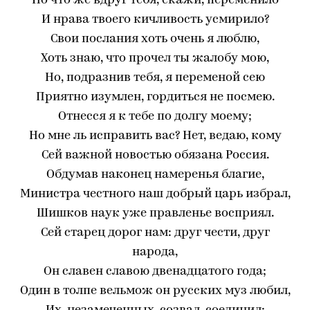
Но что же вдруг тебя, скажи, переменило
И нрава твоего кичливость усмирило?
Свои послания хоть очень я люблю,
Хоть знаю, что прочел ты жалобу мою,
Но, подразнив тебя, я переменой сею
Приятно изумлен, гордиться не посмею.
Отнесся я к тебе по долгу моему;
Но мне ль исправить вас? Нет, ведаю, кому
Сей важной новостью обязана Россия.
Обдумав наконец намеренья благие,
Министра честного наш добрый царь избрал,
Шишков наук уже правленье восприял.
Сей старец дорог нам: друг чести, друг
народа,
Он славен славою двенадцатого года;
Один в толпе вельмож он русских муз любил,