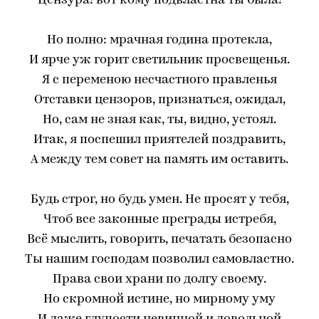
Цензура! вот кому подвластна ты была!
Но полно: мрачная година протекла,
И ярче уж горит светильник просвещенья.
Я с переменою несчастного правленья
Отставки цензоров, признаться, ожидал,
Но, сам не зная как, ты, видно, устоял.
Итак, я поспешил приятелей поздравить,
А между тем совет на память им оставить.
Будь строг, но будь умен. Не просят у тебя,
Чтоб все законные преграды истребя,
Всё мыслить, говорить, печатать безопасно
Ты нашим господам позволил самовластно.
Права свои храни по долгу своему.
Но скромной истине, но мирному уму