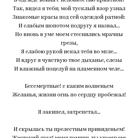
В одежде воина с неловкостью приятной?
Так, видел я тебя; мой тусклый взор узнал
Знакомые красы под сей одеждой ратной:
И слабым шопотом подругу я назвал...
Но вновь в уме моем стеснились мрачны
грезы,
Я слабою рукой искал тебя во мгле...
И вдруг я чувствую твое дыханье, слезы
И влажный поцелуй на пламенном челе...
Бессмертные! с каким волненьем
Желанья, жизни огнь по сердцу пробежал!
Я закипел, затрепетал...
И скрылась ты прелестным привиденьем!