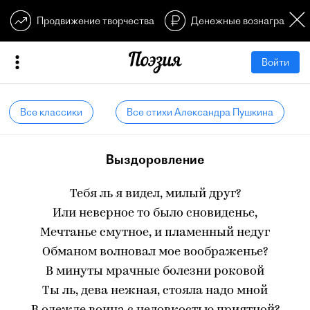
Продвижение творчества
Денежные вознагражден
Войти
Все классики
Все стихи Александра Пушкина
Выздоровление
Тебя ль я видел, милый друг?
Или неверное то было сновиденье,
Мечтанье смутное, и пламенный недуг
Обманом волновал мое воображенье?
В минуты мрачные болезни роковой
Ты ль, дева нежная, стояла надо мной