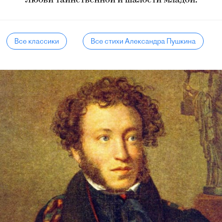
Любви таинственной и шалости младой.
Все классики
Все стихи Александра Пушкина