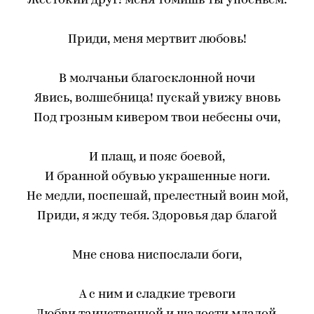
Жестокий друг! меня томишь ты упоеньем:
Приди, меня мертвит любовь!
В молчаньи благосклонной ночи
Явись, волшебница! пускай увижу вновь
Под грозным кивером твои небесны очи,
И плащ, и пояс боевой,
И бранной обувью украшенные ноги.
Не медли, поспешай, прелестный воин мой,
Приди, я жду тебя. Здоровья дар благой
Мне снова ниспослали боги,
А с ним и сладкие тревоги